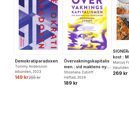
SIGNER
kost : 
Demokratiparadoxen
Övervakningskapitalis
matlådo
Marcus F
Tommy Andersson
men : vid maktens nya
Inbunden
Inbunden
, 2023
frontlinjer
Shoshana Zuboff
269 kr
149 kr
265 kr
Häftad
, 2024
189 kr