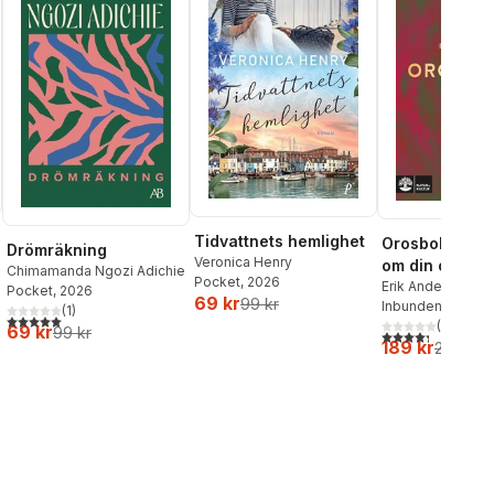
Tidvattnets hemlighet
Orosboken : t
Drömräkning
Veronica Henry
om din oro i f
Chimamanda Ngozi Adichie
Pocket
, 2026
Erik Andersson
,
T
Pocket
, 2026
69 kr
99 kr
Wahlund
Inbunden
, 2024
(
1
)
5,0
utav 5 stjärnor. Totalt antal röster:
(
3
)
69 kr
99 kr
4,3
utav 5 stjärnor
189 kr
219 kr