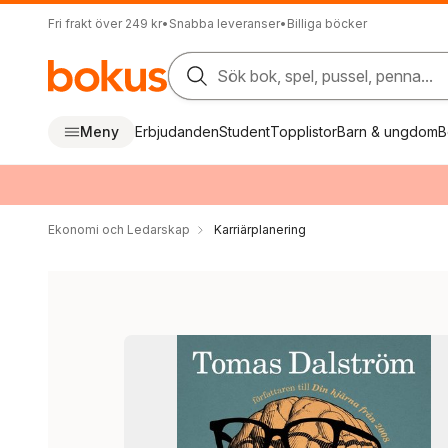
Fri frakt över 249 kr
•
Snabba leveranser
•
Billiga böcker
Sök bok, spel, pussel, penna...
Meny
Erbjudanden
Student
Topplistor
Barn & ungdom
B
Ekonomi och Ledarskap
Karriärplanering