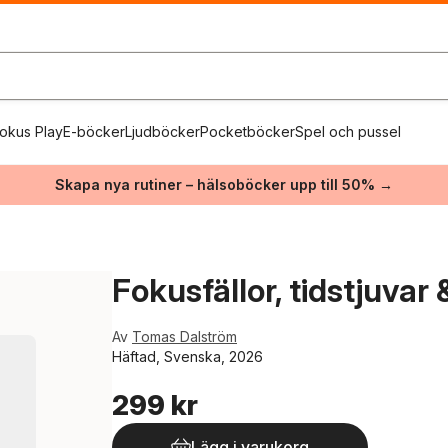
okus Play
E-böcker
Ljudböcker
Pocketböcker
Spel och pussel
Skapa nya rutiner – hälsoböcker upp till 50% →
Fokusfällor, tidstjuvar
Av
Tomas Dalström
Häftad, Svenska, 2026
299 kr
Lägg i varukorg