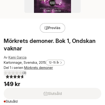
Provläs
Mörkrets demoner. Bok 1, Ondskan
vaknar
Av
Kami Garcia
Kartonnage, Svenska, 2015
12-15 år
Del 1 i serien
Mörkrets demoner
(
3
)
4,7
utav 5 stjärnor. Totalt antal röster:
149 kr
Slutsåld
Slutsåld