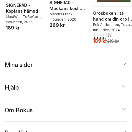
SIGNERAD -
SIGNERAD -
Mackans kost :
Kopians hämnd
Orosboken : ta
Middagar och
Marcus Frank
IJustWantToBeCool
,
hand om din oro i
Inbunden
, 2026
matlådor
Joel Adolphson
Inbunden
, 2026
,
Emil
269 kr
fem steg
Erik Andersson
,
Tove
189 kr
Ejdemo Beer
,
Victor
Wahlund
Inbunden
, 2024
Beer
(
3
)
4,3
utav 5 stjärnor. Tota
189 kr
219 kr
Mina sidor
Hjälp
Om Bokus