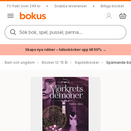
Fri frakt över 249 kr
•
Snabba leveranser
•
Billiga böcker
Sök bok, spel, pussel, penna...
Skapa nya rutiner – hälsoböcker upp till 50% →
Barn och ungdom
Böcker 12-15 år
Kapitelböcker
Spännande bö