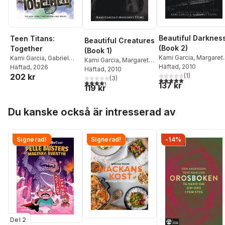
Beautiful Darknes
Teen Titans:
Beautiful Creatures
(Book 2)
Together
(Book 1)
Kami Garcia
,
Margaret
Kami Garcia
,
Gabriel
Kami Garcia
,
Margaret
Stohl
Häftad
, 2010
Picolo
Häftad
, 2026
Stohl
Häftad
, 2010
(
1
)
202 kr
(
3
)
5,0
utav 5 stjärnor. Tota
4,3
utav 5 stjärnor. Totalt antal röster:
137 kr
119 kr
Hoppa över listan
Du kanske också är intresserad av
Signerad!
Signerad!
-14%
Del 2