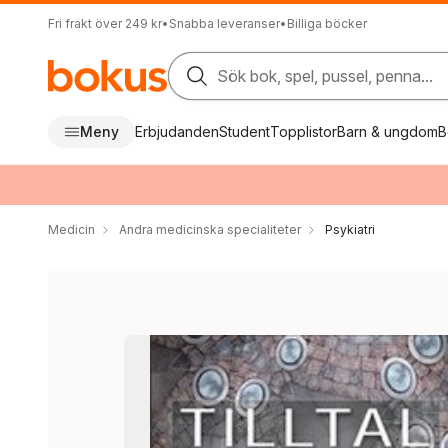
Fri frakt över 249 kr
•
Snabba leveranser
•
Billiga böcker
Sök bok, spel, pussel, penna...
Meny
Erbjudanden
Student
Topplistor
Barn & ungdom
B
Medicin
Andra medicinska specialiteter
Psykiatri