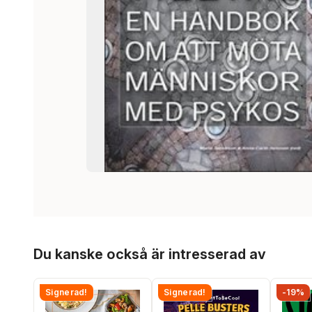
Hoppa över listan
Du kanske också är intresserad av
Signerad!
Signerad!
-19%