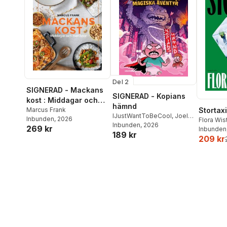
Del 2
SIGNERAD - Mackans
SIGNERAD - Kopians
kost : Middagar och
hämnd
matlådor
Marcus Frank
Stortaxi
IJustWantToBeCool
,
Joel
Inbunden
, 2026
Flora Wi
Adolphson
Inbunden
, 2026
,
Emil Ejdemo
269 kr
Inbunden
189 kr
Beer
,
Victor Beer
209 kr