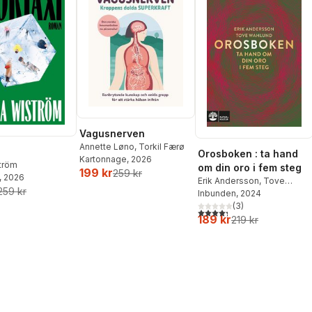
Vagusnerven
Annette Løno
,
Torkil Færø
Orosboken : ta hand
Kartonnage
, 2026
ström
om din oro i fem steg
199 kr
259 kr
, 2026
Erik Andersson
,
Tove
259 kr
Wahlund
Inbunden
, 2024
(
3
)
4,3
utav 5 stjärnor. Totalt ant
189 kr
219 kr