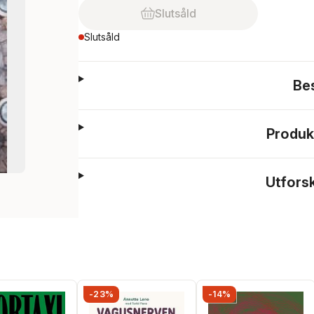
Slutsåld
Slutsåld
Be
Produk
Utfors
-23%
-14%