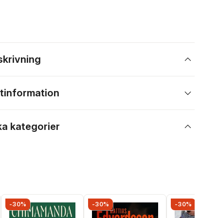
skrivning
tinformation
ka kategorier
-30%
-30%
-30%