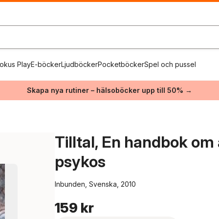
okus Play
E-böcker
Ljudböcker
Pocketböcker
Spel och pussel
Skapa nya rutiner – hälsoböcker upp till 50% →
Tilltal, En handbok o
psykos
Inbunden, Svenska, 2010
159 kr