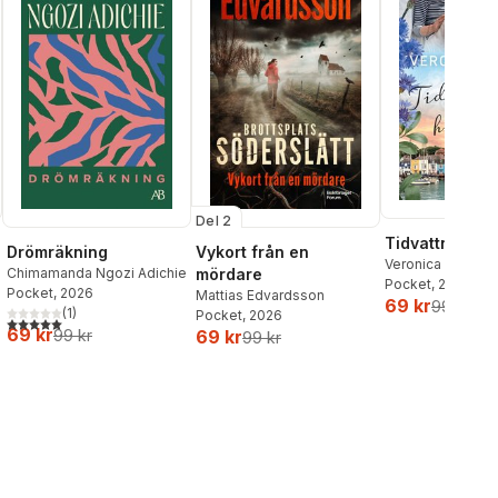
Del 2
Tidvattnets h
Drömräkning
Vykort från en
Veronica Henry
Chimamanda Ngozi Adichie
mördare
Pocket
, 2026
Pocket
, 2026
Mattias Edvardsson
69 kr
99 kr
(
1
)
Pocket
, 2026
5,0
utav 5 stjärnor. Totalt antal röster:
69 kr
99 kr
69 kr
99 kr
al röster: