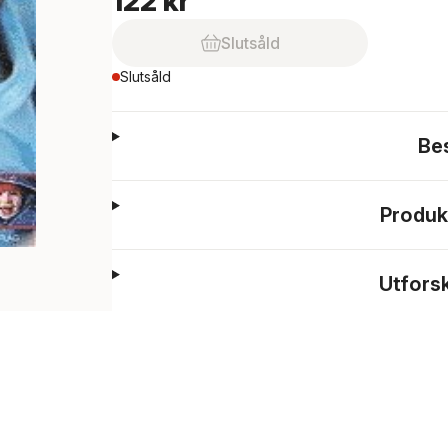
122 kr
Slutsåld
Slutsåld
Be
Produk
Utfors