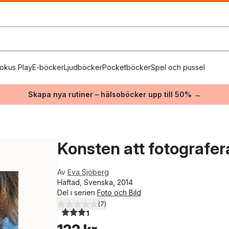
okus Play
E-böcker
Ljudböcker
Pocketböcker
Spel och pussel
Skapa nya rutiner – hälsoböcker upp till 50% →
Konsten att fotografera
Av
Eva Sjöberg
Häftad, Svenska, 2014
Del i serien
Foto och Bild
(
7
)
3,4
utav 5 stjärnor. Totalt antal röster: