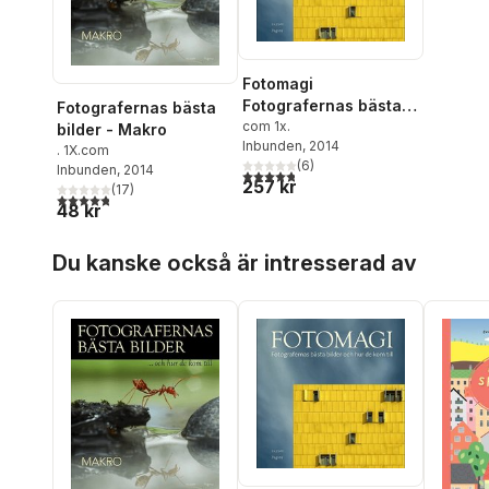
Fotomagi
Fotografernas bästa
Fotografernas bästa
bilder
com 1x.
bilder - Makro
Inbunden
, 2014
. 1X.com
(
6
)
Inbunden
, 2014
4,8
utav 5 stjärnor. Totalt antal röster:
257 kr
(
17
)
4,8
utav 5 stjärnor. Totalt antal röster:
48 kr
Hoppa över listan
Du kanske också är intresserad av