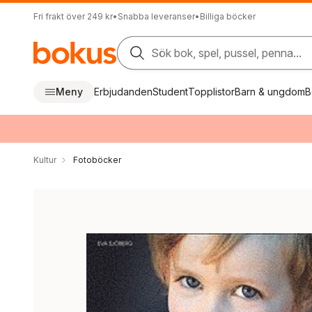
Fri frakt över 249 kr
•
Snabba leveranser
•
Billiga böcker
Sök bok, spel, pussel, penna...
Meny
Erbjudanden
Student
Topplistor
Barn & ungdom
B
Kultur
Fotoböcker