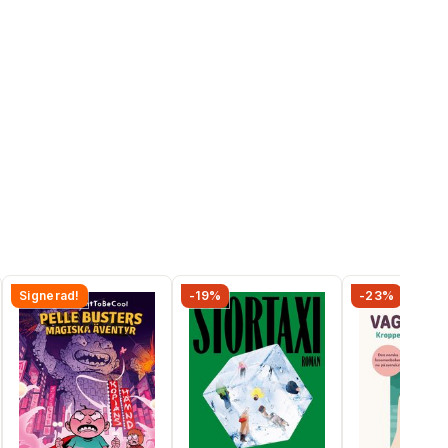
Signerad!
-19%
-23%