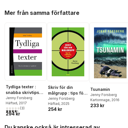
Hoppa över listan
Mer från samma författare
Tydliga texter :
Skriv för din
Tsunamin
snabba skrivtips
målgrupp : tips för
Jenny Forsberg
och språkråd
Jenny Forsberg
träffsäkra texter
Jenny Forsberg
Kartonnage
, 2016
Häftad
, 2017
Häftad
, 2025
233 kr
(
3
)
254 kr
4,3
utav 5 stjärnor. Totalt antal röster:
294 kr
Hoppa över listan
Du kanske också är intresserad av