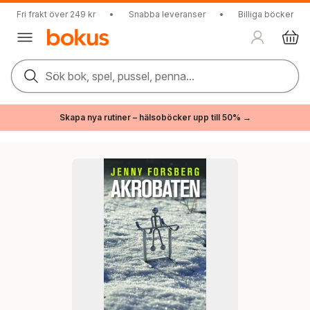
Fri frakt över 249 kr
•
Snabba leveranser
•
Billiga böcker
Sök bok, spel, pussel, penna...
Skapa nya rutiner – hälsoböcker upp till 50% →