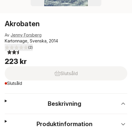
Akrobaten
Av
Jenny Forsberg
Kartonnage, Svenska, 2014
(
2
)
2,5
utav 5 stjärnor. Totalt antal röster:
223 kr
Slutsåld
Slutsåld
Beskrivning
Produktinformation