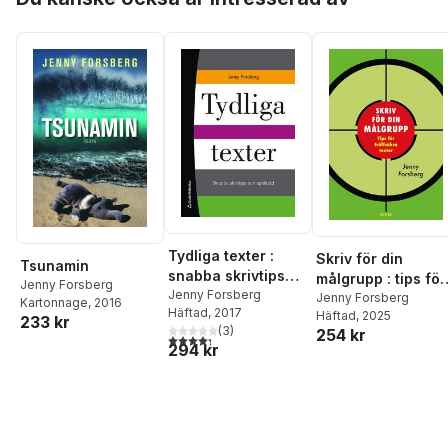
Tydliga texter :
Skriv för din
Tsunamin
snabba skrivtips
målgrupp : tips för
Jenny Forsberg
och språkråd
Jenny Forsberg
träffsäkra texter
Jenny Forsberg
Kartonnage
, 2016
Häftad
, 2017
Häftad
, 2025
233 kr
(
3
)
254 kr
4,3
utav 5 stjärnor. Totalt antal röster:
294 kr