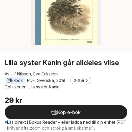
Lilla syster Kanin går alldeles vilse
Av
Ulf Nilsson
,
Eva Eriksson
E-bok
PDF
, 
Svenska
, 
2018
3-6 år
Del i serien
Lilla syster Kanin
29 kr
Köp e-bok
Läs direkt i Bokus Reader – eller ladda ned till din enhet
(PDF
kräver ofta zoom och scroll på små skärmar).