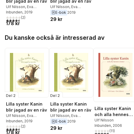
blir jagad av en räv
blir jagad av en räv
Schenck-Gustafsson
,
Olof Semb
,
Malin Sun
Ulf Nilsson
,
Eva
Ulf Nilsson
,
Eva
Anders Thurin
,
Sigvar
Eriksson
Inbunden
, 2019
Eriksson
E-bok
2019
Åkerman
(
2
)
29 kr
4,5
utav 5 stjärnor. Totalt antal röster:
178 kr
Hoppa över listan
Du kanske också är intresserad av
Del 2
Del 2
Lilla syster Kanin
Lilla syster Kanin
Lilla syster Kanin
blir jagad av en räv
blir jagad av en räv
och alla hennes
Ulf Nilsson
,
Eva
Ulf Nilsson
,
Eva
vänner
Ulf Nilsson
Eriksson
Inbunden
, 2019
Eriksson
E-bok
2019
Inbunden
, 2006
(
2
)
29 kr
4,5
utav 5 stjärnor. Totalt antal röster:
(
11
)
178 kr
4,7
utav 5 stjärnor. Tota