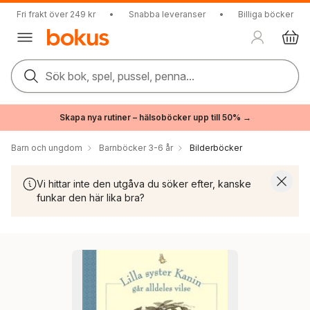
Fri frakt över 249 kr
•
Snabba leveranser
•
Billiga böcker
Sök bok, spel, pussel, penna...
Skapa nya rutiner – hälsoböcker upp till 50% →
Barn och ungdom
Barnböcker 3-6 år
Bilderböcker
Vi hittar inte den utgåva du söker efter, kanske
funkar den här lika bra?