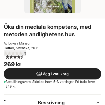
Öka din mediala kompetens, med
metoden andlighetens hus
Av
Lovisa Månson
Häftad, Svenska, 2018
(
2
)
4,5
utav 5 stjärnor. Totalt antal röster:
269 kr
Lägg i varukorg
Beställningsvara.
Skickas
inom 5-8 vardagar
.
Fri frakt över
249 kr.
Beskrivning