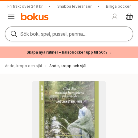
Fri frakt över 249 kr
•
Snabba leveranser
•
Billiga böcker
Sök bok, spel, pussel, penna...
Skapa nya rutiner – hälsoböcker upp till 50% →
Ande, kropp och själ
Ande, kropp och själ