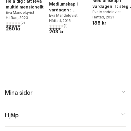
Mediumskap i
Hela dig : att leva
Mediumskap i
vardagen II : stege
multidimensionellt
vardagen :
vidare
Eva Mandelqvist
Eva Mandelqvist
andlighet för
Eva Mandelqvist
Häftad
, 2021
Häftad
, 2023
Häftad
, 2016
vanligt folk
188 kr
(
2
)
5,0
utav 5 stjärnor. Totalt antal röster:
(
1
)
250 kr
4,0
utav 5 stjärnor. Totalt antal röster:
203 kr
Mina sidor
Hjälp