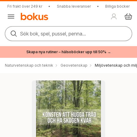
Fri frakt över 249 kr
•
Snabba leveranser
•
Billiga böcker
Sök bok, spel, pussel, penna...
Skapa nya rutiner – hälsoböcker upp till 50% →
Naturvetenskap och teknik
Geovetenskap
Miljövetenskap och milj