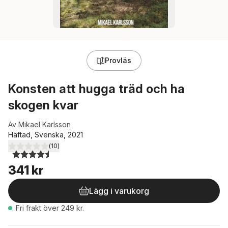
Provläs
Konsten att hugga träd och ha
skogen kvar
Av
Mikael Karlsson
Häftad, Svenska, 2021
(
10
)
4,5
utav 5 stjärnor. Totalt antal röster:
341 kr
Lägg i varukorg
.
Fri frakt över 249 kr.