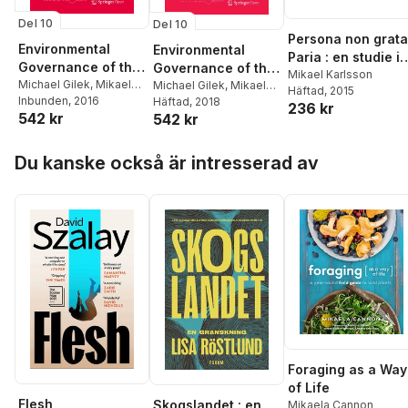
Del 10
Del 10
Persona non grata
Environmental
Environmental
Paria : en studie i
Governance of the
Governance of the
sociologi
Mikael Karlsson
Baltic Sea
Michael Gilek
,
Mikael
Baltic Sea
Michael Gilek
,
Mikael
Häftad
, 2015
Karlsson
Inbunden
,
, 2016
Sebastian
Karlsson
Häftad
, 2018
,
Sebastian
236 kr
542 kr
Linke
,
Katarzyna
542 kr
Linke
,
Katarzyna
Smolarz
Smolarz
Hoppa över listan
Du kanske också är intresserad av
Foraging as a Way
of Life
Flesh
Skogslandet : en
Mikaela Cannon