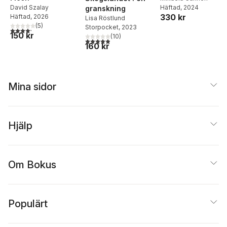
Häftad
, 2024
David Szalay
granskning
330 kr
Häftad
, 2026
Lisa Röstlund
(
5
)
Storpocket
, 2023
4,2
utav 5 stjärnor. Totalt antal röster:
150 kr
(
10
)
4,9
utav 5 stjärnor. Totalt antal röster:
160 kr
Mina sidor
Hjälp
Om Bokus
Populärt