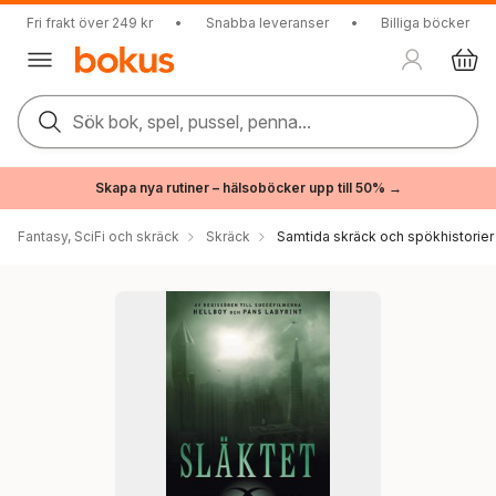
Fri frakt över 249 kr
•
Snabba leveranser
•
Billiga böcker
Sök bok, spel, pussel, penna...
Skapa nya rutiner – hälsoböcker upp till 50% →
Fantasy, SciFi och skräck
Skräck
Samtida skräck och spökhistorier