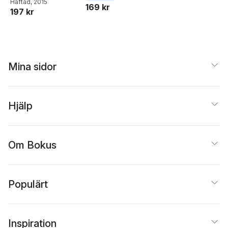
Chuck Hogan
Häftad
, 2015
169 kr
197 kr
Mina sidor
Hjälp
Om Bokus
Populärt
Inspiration