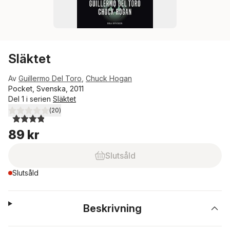
Släktet
Av
Guillermo Del Toro
,
Chuck Hogan
Pocket, Svenska, 2011
Del 1 i serien
Släktet
(
20
)
3,9
utav 5 stjärnor. Totalt antal röster:
89 kr
Slutsåld
Slutsåld
Beskrivning