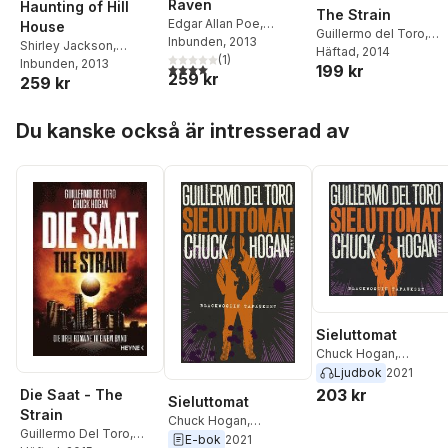
Raven
Haunting of Hill
The Strain
Edgar Allan Poe
,
House
Guillermo del Toro
,
Guillermo del Toro
Inbunden
, 2013
Shirley Jackson
,
Chuck Hogan
Häftad
, 2014
(
1
)
Guillermo del Toro
Inbunden
, 2013
4,0
utav 5 stjärnor. Totalt antal röster:
199 kr
259 kr
259 kr
Hoppa över listan
Du kanske också är intresserad av
Sieluttomat
Chuck Hogan
,
Guillermo Del Toro
Ljudbok
2021
203 kr
Die Saat - The
Sieluttomat
Strain
Chuck Hogan
,
Guillermo Del Toro
,
Guillermo Del Toro
E-bok
2021