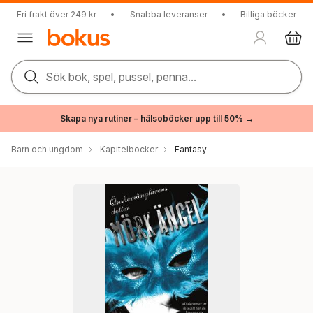
Fri frakt över 249 kr
•
Snabba leveranser
•
Billiga böcker
Sök bok, spel, pussel, penna...
Skapa nya rutiner – hälsoböcker upp till 50% →
Barn och ungdom
Kapitelböcker
Fantasy