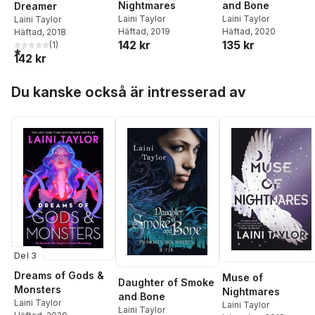
and Bone
Nightmares
Dreamer
Laini Taylor
Laini Taylor
Laini Taylor
Häftad
, 2020
Häftad
, 2019
Häftad
, 2018
135 kr
142 kr
(
1
)
1,0
utav 5 stjärnor. Totalt antal röster:
142 kr
Hoppa över listan
Du kanske också är intresserad av
Del 3
Dreams of Gods &
Muse of
Daughter of Smoke
Monsters
Nightmares
and Bone
Laini Taylor
Laini Taylor
Laini Taylor