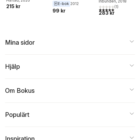
Häftad
, 2020
Inbunden
, 2018
E-bok
2012
215 kr
(
1
)
5,0
utav 5 stjärnor. Tota
99 kr
283 kr
Mina sidor
Hjälp
Om Bokus
Populärt
Inspiration