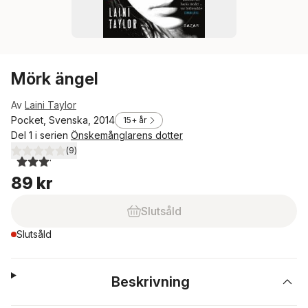
Mörk ängel
Av
Laini Taylor
Pocket, Svenska, 2014
15+ år
Del 1 i serien
Önskemånglarens dotter
(
9
)
3,1
utav 5 stjärnor. Totalt antal röster:
89 kr
Slutsåld
Slutsåld
Beskrivning