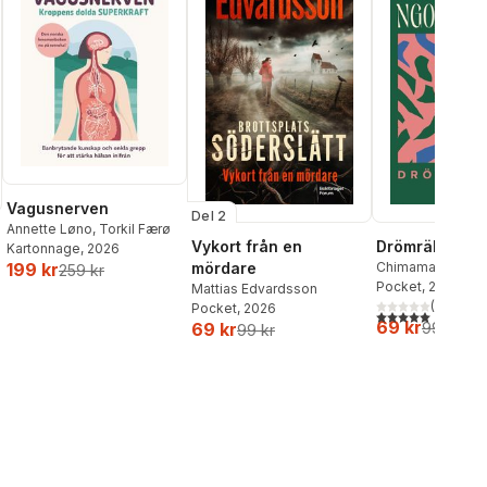
Vagusnerven
Del 2
Annette Løno
,
Torkil Færø
Vykort från en
Drömräkning
Kartonnage
, 2026
mördare
Chimamanda Ngoz
199 kr
259 kr
Pocket
, 2026
Mattias Edvardsson
(
1
)
Pocket
, 2026
5,0
utav 5 stjärnor.
69 kr
69 kr
99 kr
99 kr