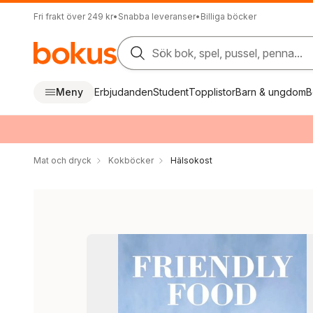
Fri frakt över 249 kr
•
Snabba leveranser
•
Billiga böcker
Sök bok, spel, pussel, penna...
Meny
Erbjudanden
Student
Topplistor
Barn & ungdom
B
Mat och dryck
Kokböcker
Hälsokost