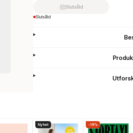
Slutsåld
Slutsåld
Be
Produk
Utfors
Nyhet
-19%