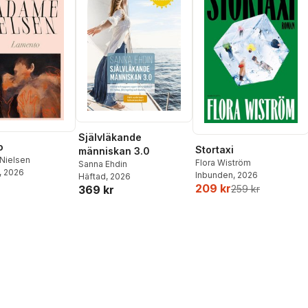
Självläkande
o
Stortaxi
människan 3.0
Nielsen
Flora Wiström
Sanna Ehdin
, 2026
Inbunden
, 2026
Häftad
, 2026
209 kr
369 kr
259 kr