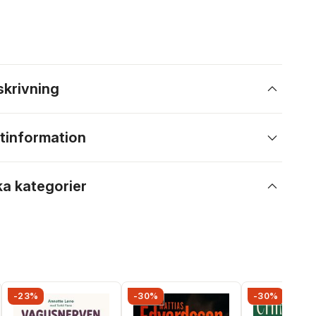
skrivning
tinformation
ka kategorier
-23%
-30%
-30%