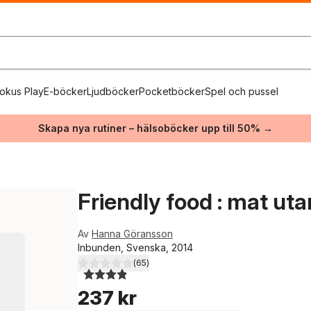
okus Play
E-böcker
Ljudböcker
Pocketböcker
Spel och pussel
Skapa nya rutiner – hälsoböcker upp till 50% →
Friendly food : mat uta
Av
Hanna Göransson
Inbunden, Svenska, 2014
(
65
)
3,9
utav 5 stjärnor. Totalt antal röster:
237 kr