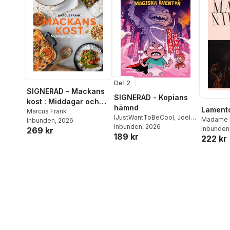
Del 2
SIGNERAD - Mackans
SIGNERAD - Kopians
kost : Middagar och
hämnd
Lament
matlådor
Marcus Frank
IJustWantToBeCool
,
Joel
Madame 
Inbunden
, 2026
Adolphson
Inbunden
, 2026
,
Emil Ejdemo
Inbunden
269 kr
189 kr
Beer
,
Victor Beer
222 kr