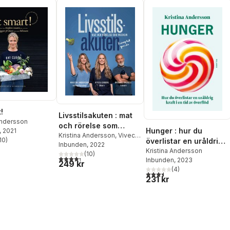
!
Livsstilsakuten : mat
Andersson
och rörelse som
Hunger : hur du
, 2021
medicin
Kristina Andersson
,
Viveca
10
)
överlistar en uråldrig
stjärnor. Totalt antal röster:
Gyberg
Inbunden
,
Michael Angress
, 2022
kraft i en tid av
Kristina Andersson
(
10
)
4,3
utav 5 stjärnor. Totalt antal röster:
Inbunden
, 2023
överflöd
249 kr
(
4
)
3,5
utav 5 stjärnor. Totalt ant
231 kr