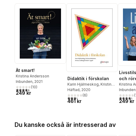
Ät smart!
Livsstil
Kristina Andersson
och rör
Didaktik i förskolan
Inbunden
, 2021
medicin
Kristina 
Karin Hjälmeskog
,
Kristina
(
10
)
4,4
utav 5 stjärnor. Totalt antal röster:
Gyberg
Inbunden
,
Andersson
Häftad
, 2020
,
Annica
249 kr
(
Gullberg
,
(
6
Kerstin Lagrell
)
4,3
utav 5 
3,3
utav 5 stjärnor. Totalt antal röster:
249 kr
461 kr
Hoppa över listan
Du kanske också är intresserad av