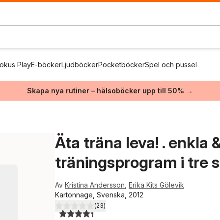
okus Play
E-böcker
Ljudböcker
Pocketböcker
Spel och pussel
Skapa nya rutiner – hälsoböcker upp till 50% →
Äta träna leva! . enkla 
träningsprogram i tre s
Av
Kristina Andersson
,
Erika Kits Gölevik
Kartonnage, Svenska, 2012
(
23
)
4,4
utav 5 stjärnor. Totalt antal röster: