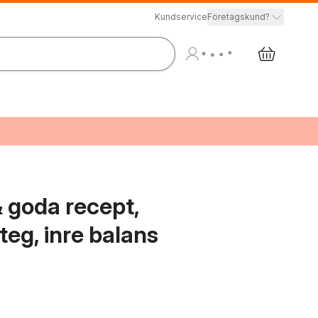
Kundservice
Företagskund?
& goda recept,
teg, inre balans