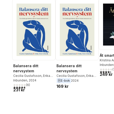
Ät smart
Kristina 
Inbunden
Balansera ditt
Balansera ditt
(
nervsystem
nervsystem
4,4
utav 5 
249 kr
Cecilia Gustafsson
,
Erika
Cecilia Gustafsson
,
Erika
Kits Gölevik
Inbunden
, 2024
Kits Gölevik
E-bok
2024
(
6
)
169 kr
4,7
utav 5 stjärnor. Totalt antal röster:
231 kr