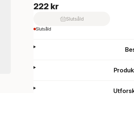
222 kr
Slutsåld
Slutsåld
Be
Produk
Utfors