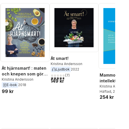
Ät smart!
Kristina Andersson
Ät hjärnsmart! : maten
Ljudbok
2022
och knepen som gör
Mammor med
(
7
)
4,7
utav 5 stjärnor. Totalt antal röster:
dig smartare, gladare
Kristina Andersson
149 kr
intellektuell
E-bok
2018
och skyddar mot
funktionsneds
Kristina Anderss
al röster:
99 kr
åldrande
Nilsson
Häftad
, 2019
och deras barn
254 kr
se, förstå oc
dem utifrån
psykologisk te