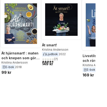
Ät smart!
Kristina Andersson
Ät hjärnsmart! : maten
Ljudbok
2022
Livsstilsakute
och knepen som gör
(
7
)
och rörelse s
4,7
utav 5 stjärnor. Totalt antal röster:
dig smartare, gladare
Kristina Andersson
149 kr
medicin
Kristina Anderss
E-bok
2018
och skyddar mot
Gyberg
,
Michael
E-bok
2022
99 kr
åldrande
169 kr
al röster: