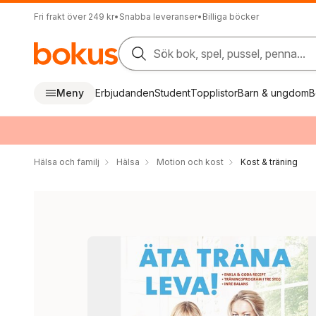
Fri frakt över 249 kr
•
Snabba leveranser
•
Billiga böcker
Sök bok, spel, pussel, penna...
Meny
Erbjudanden
Student
Topplistor
Barn & ungdom
B
Hälsa och familj
Hälsa
Motion och kost
Kost & träning