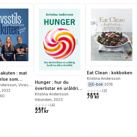
Eat Clean : kokboken
sakuten : mat
Kristina Andersson
else som
Hunger : hur du
E-bok
2016
Andersson
,
Viveca
överlistar en uråldrig
Michael Angress
, 2022
(
3
)
4,0
utav 5 stjärnor. Totalt ant
kraft i en tid av
Kristina Andersson
10
)
79 kr
stjärnor. Totalt antal röster:
Inbunden
, 2023
överflöd
(
4
)
3,5
utav 5 stjärnor. Totalt antal röster:
231 kr