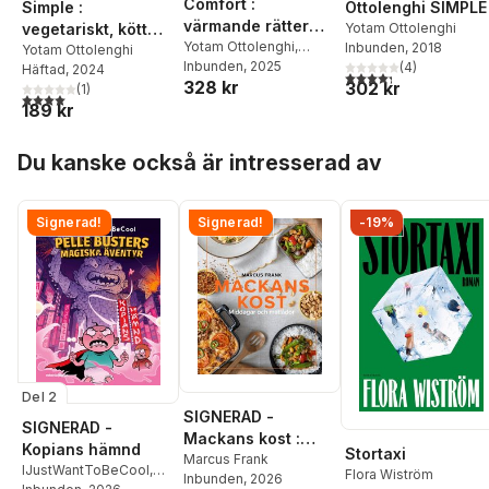
Comfort :
Simple :
Ottolenghi SIMPLE
värmande rätter
vegetariskt, kött
Yotam Ottolenghi
från hela världen
Yotam Ottolenghi
,
Inbunden
, 2018
och fisk
Yotam Ottolenghi
Helen Goh
Inbunden
, 2025
,
Verena
(
4
)
Häftad
, 2024
4,3
utav 5 stjärnor. Tota
328 kr
302 kr
Lochmuller
,
Tara
(
1
)
4,0
utav 5 stjärnor. Totalt antal röster:
Wigley
189 kr
Hoppa över listan
Du kanske också är intresserad av
Signerad!
Signerad!
-19%
Del 2
SIGNERAD -
SIGNERAD -
Mackans kost :
Kopians hämnd
Stortaxi
Middagar och
Marcus Frank
IJustWantToBeCool
,
Flora Wiström
Inbunden
, 2026
matlådor