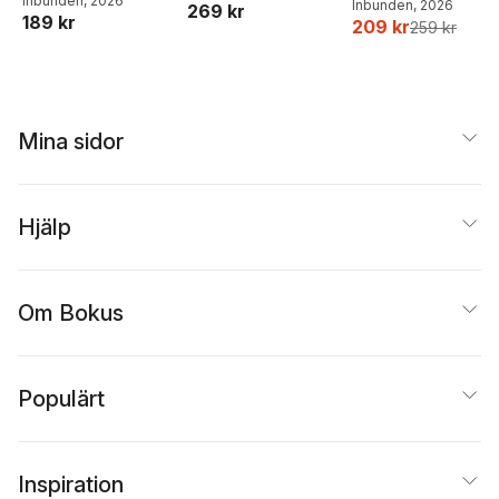
Joel Adolphson
Inbunden
, 2026
,
Emil
Inbunden
, 2026
269 kr
189 kr
Ejdemo Beer
,
Victor
209 kr
259 kr
Beer
Mina sidor
Hjälp
Om Bokus
Populärt
Inspiration