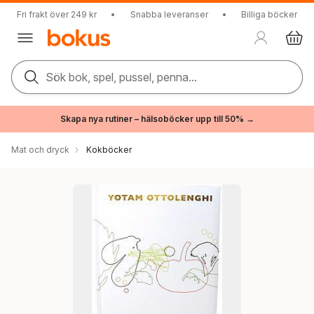
Fri frakt över 249 kr
•
Snabba leveranser
•
Billiga böcker
Sök bok, spel, pussel, penna...
Skapa nya rutiner – hälsoböcker upp till 50% →
Mat och dryck
Kokböcker