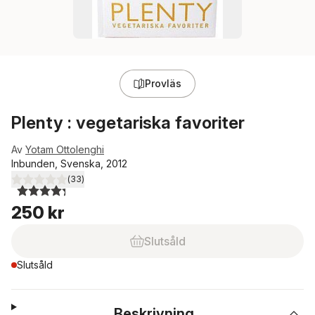
Provläs
Plenty : vegetariska favoriter
Av
Yotam Ottolenghi
Inbunden, Svenska, 2012
(
33
)
4,3
utav 5 stjärnor. Totalt antal röster:
250 kr
Slutsåld
Slutsåld
Beskrivning