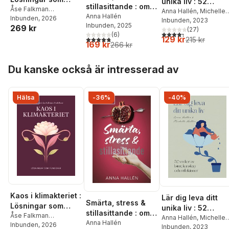
unika liv : 52
stillasittande : om
fungerar
Åse Falkman
veckor av listor,
Anna Hallén
,
Michelle
inflammation och
Anna Hallén
Fredrikson
Inbunden
, 2026
,
Anna Hallén
Hallén
Inbunden
, 2023
kunskap och
Inbunden
, 2025
värk, och hur du
269 kr
(
27
)
reflektioner
4,3
utav 5 stjärnor. Tota
(
6
)
läker kroppen
129 kr
4,8
utav 5 stjärnor. Totalt antal röster:
215 kr
169 kr
266 kr
inifrån
Hoppa över listan
Du kanske också är intresserad av
Hälsa
-36%
-40%
Kaos i klimakteriet :
Lär dig leva ditt
Smärta, stress &
Lösningar som
unika liv : 52
stillasittande : om
fungerar
Åse Falkman
veckor av listor,
Anna Hallén
,
Michelle
inflammation och
Anna Hallén
Fredrikson
Inbunden
, 2026
,
Anna Hallén
Hallén
Inbunden
, 2023
kunskap och