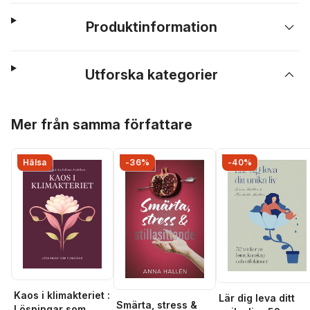
Produktinformation
Utforska kategorier
Hoppa över listan
Mer från samma författare
Hälsa
-36%
-40%
Kaos i klimakteriet :
Lär dig leva ditt
Smärta, stress &
Lösningar som