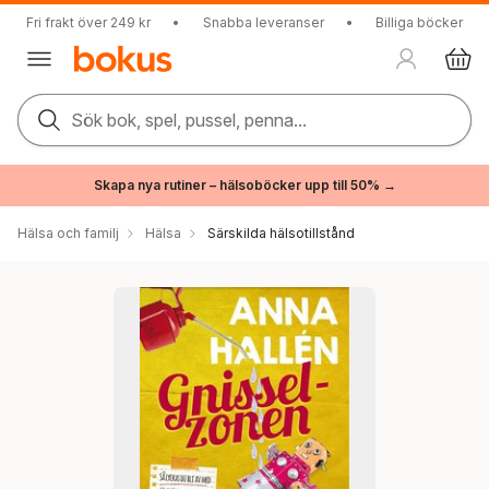
Fri frakt över 249 kr
•
Snabba leveranser
•
Billiga böcker
Sök bok, spel, pussel, penna...
Skapa nya rutiner – hälsoböcker upp till 50% →
Hälsa och familj
Hälsa
Särskilda hälsotillstånd