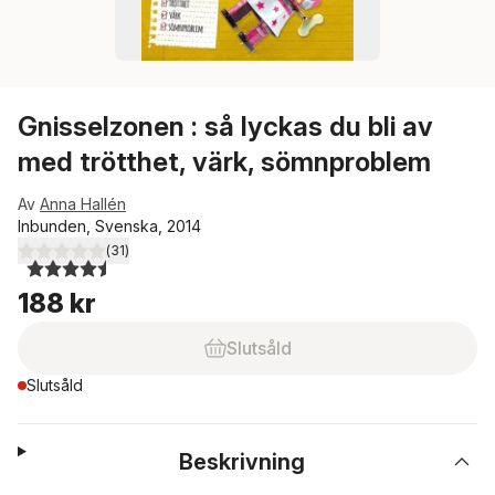
Gnisselzonen : så lyckas du bli av
med trötthet, värk, sömnproblem
Av
Anna Hallén
Inbunden, Svenska, 2014
(
31
)
4,5
utav 5 stjärnor. Totalt antal röster:
188 kr
Slutsåld
Slutsåld
Beskrivning