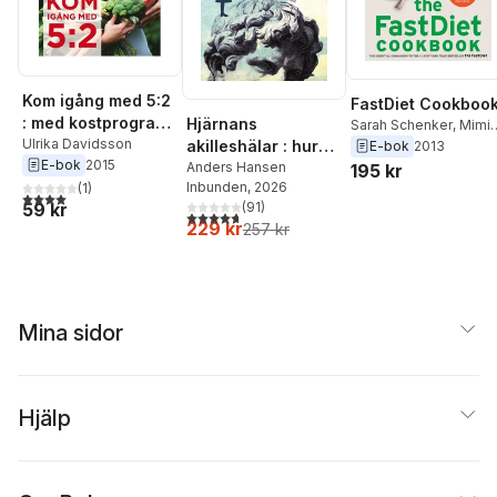
Kom igång med 5:2
FastDiet Cookboo
: med kostprogram
Hjärnans
Sarah Schenker
,
Mimi
för snabb
Ulrika Davidsson
Spencer
akilleshälar : hur
E-bok
2013
E-bok
2015
viktminskning och
din hjärna lurar dig,
Anders Hansen
195 kr
Inbunden
, 2026
bättre hälsa
(
1
)
och vad du kan
4,0
utav 5 stjärnor. Totalt antal röster:
59 kr
(
91
)
göra åt det
4,7
utav 5 stjärnor. Totalt antal röster:
229 kr
257 kr
Mina sidor
Hjälp