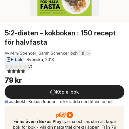
5:2-dieten - kokboken : 150 recept
för halvfasta
Av
Mimi Spencer
,
Sarah Schenker
och 1 till
E-bok
Svenska
, 
2013
(
7
)
4,0
utav 5 stjärnor. Totalt antal röster:
79 kr
Köp e-bok
Läs direkt i Bokus Reader – eller ladda ned till din enhet
Finns även i Bokus Play
Lyssna och läs utan att köpa
bok för bok - välj din nästa titel direkt i appen. Från 79