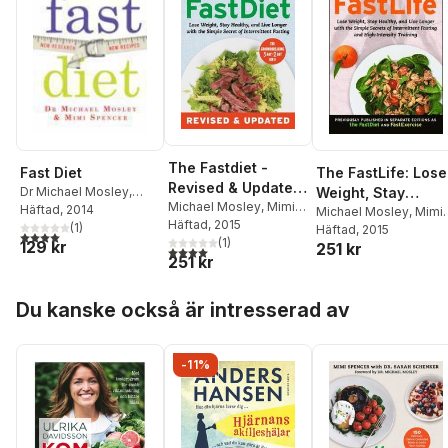
The Fastdiet -
Fast Diet
The FastLife: Lose
Revised & Updated:
Dr Michael Mosley
,
Weight, Stay
Lose Weight, Stay
Michael Mosley
,
Mimi
Mimi Spencer
Häftad
, 2014
Healthy, and Live
Michael Mosley
,
Mimi
Spencer
Häftad
, 2015
Healthy, and Live
(
1
)
Spencer
Häftad
, 2015
Longer with the
4,0
utav 5 stjärnor. Totalt antal röster:
(
1
)
129 kr
Longer with the
251 kr
4,0
utav 5 stjärnor. Totalt antal röster:
Simple Secrets of
251 kr
Simple Secret of
Intermittent Fastin
Intermittent Fasting
and High-Intensity
Hoppa över listan
Du kanske också är intresserad av
Training
-11%