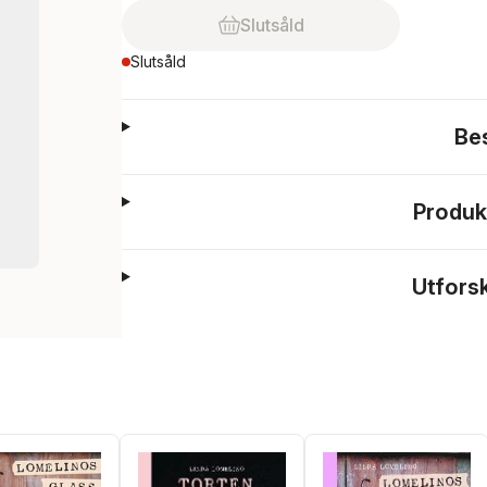
Slutsåld
Slutsåld
Be
Produk
Utfors