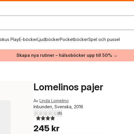
okus Play
E-böcker
Ljudböcker
Pocketböcker
Spel och pussel
Skapa nya rutiner – hälsoböcker upp till 50% →
Lomelinos pajer
Av
Linda Lomelino
Inbunden, Svenska, 2016
(
6
)
4,0
utav 5 stjärnor. Totalt antal röster:
245 kr