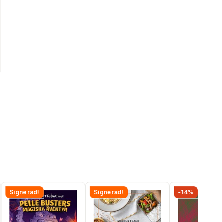
Signerad!
Signerad!
-14%