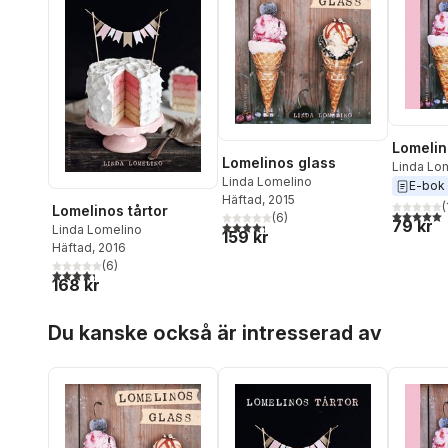
Lomelin
Lomelinos glass
Linda Lo
Linda Lomelino
E-bok
Häftad
, 2015
(
Lomelinos tårtor
5,0
utav 5 
(
6
)
79 kr
4,3
utav 5 stjärnor. Totalt antal röster:
Linda Lomelino
159 kr
Häftad
, 2016
(
6
)
4,3
utav 5 stjärnor. Totalt antal röster:
168 kr
Hoppa över listan
Du kanske också är intresserad av