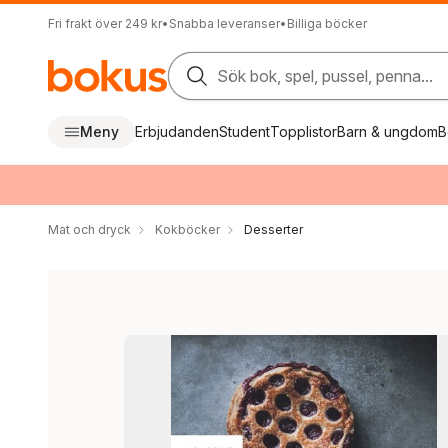
Fri frakt över 249 kr
•
Snabba leveranser
•
Billiga böcker
Sök bok, spel, pussel, penna...
Meny
Erbjudanden
Student
Topplistor
Barn & ungdom
B
Mat och dryck
Kokböcker
Desserter