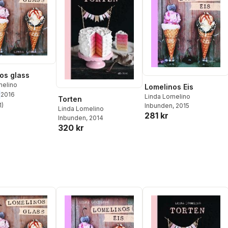
os glass
melino
Lomelinos Eis
2016
Linda Lomelino
Torten
1
)
Inbunden
, 2015
Linda Lomelino
stjärnor. Totalt antal röster:
281 kr
Inbunden
, 2014
320 kr