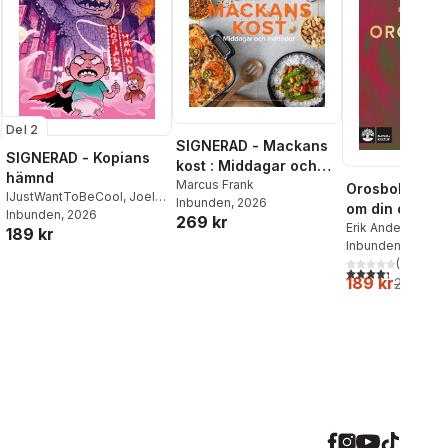
Del 2
SIGNERAD - Mackans
SIGNERAD - Kopians
kost : Middagar och
hämnd
matlådor
Marcus Frank
Orosboken : t
IJustWantToBeCool
,
Joel
Inbunden
, 2026
om din oro i f
Adolphson
Inbunden
, 2026
,
Emil Ejdemo
269 kr
Erik Andersson
,
T
189 kr
Beer
,
Victor Beer
Wahlund
Inbunden
, 2024
(
3
)
4,3
utav 5 stjärnor
189 kr
219 kr