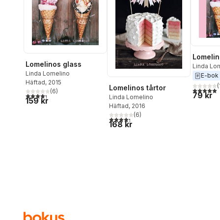
Lomelin
Lomelinos glass
Linda Lo
Linda Lomelino
E-bok
Häftad
, 2015
(
Lomelinos tårtor
5,0
utav 5 
(
6
)
79 kr
4,3
utav 5 stjärnor. Totalt antal röster:
Linda Lomelino
159 kr
Häftad
, 2016
(
6
)
4,3
utav 5 stjärnor. Totalt antal röster:
168 kr