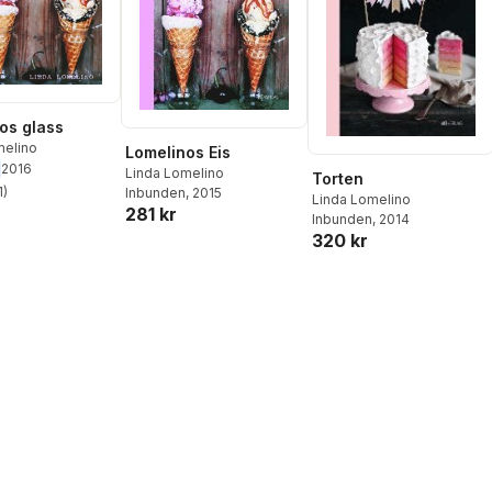
os glass
melino
Lomelinos Eis
2016
Linda Lomelino
Torten
1
)
Inbunden
, 2015
Linda Lomelino
stjärnor. Totalt antal röster:
281 kr
Inbunden
, 2014
320 kr