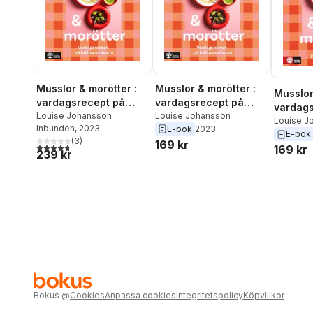
Musslor & morötter :
Musslor & morötter :
Musslor
vardagsrecept på
vardagsrecept på
vardags
hållbara råvaror
Louise Johansson
hållbara råvaror
Louise Johansson
hållbar
Louise J
Inbunden
, 2023
E-bok
2023
E-bok
(
3
)
169 kr
4,7
utav 5 stjärnor. Totalt antal röster:
169 kr
239 kr
Bokus
@
Cookies
Anpassa cookies
Integritetspolicy
Köpvillkor