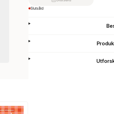
Slutsåld
Be
Produk
Utfors