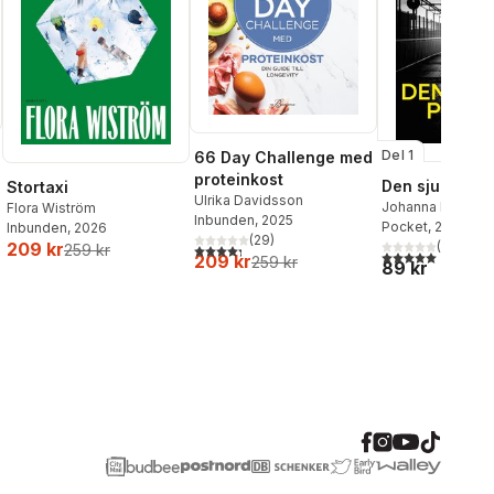
Del 1
66 Day Challenge med
proteinkost
Den sjunde po
Stortaxi
Ulrika Davidsson
Johanna Bäckst
Flora Wiström
Inbunden
, 2025
Lerneby
Pocket
, 2026
Inbunden
, 2026
(
29
)
(
1
)
209 kr
4,3
utav 5 stjärnor. Totalt antal röster:
259 kr
5,0
utav 5 stjärnor.
209 kr
259 kr
89 kr