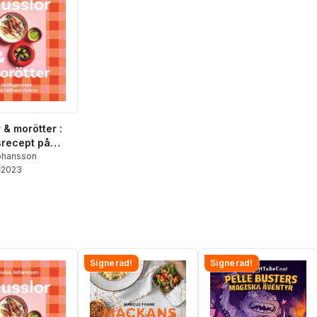
 & morötter :
recept på
a råvaror
ohansson
2023
Signerad!
Signerad!