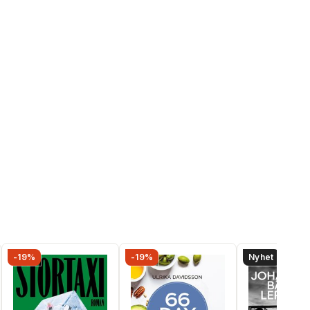
-19%
-19%
Nyhet