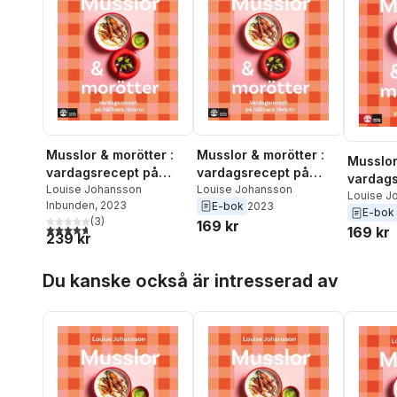
Musslor & morötter :
Musslor & morötter :
Musslor
vardagsrecept på
vardagsrecept på
vardags
hållbara råvaror
Louise Johansson
hållbara råvaror
Louise Johansson
hållbar
Louise J
Inbunden
, 2023
E-bok
2023
E-bok
(
3
)
169 kr
4,7
utav 5 stjärnor. Totalt antal röster:
169 kr
239 kr
Hoppa över listan
Du kanske också är intresserad av