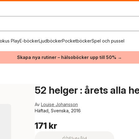
okus Play
E-böcker
Ljudböcker
Pocketböcker
Spel och pussel
Skapa nya rutiner – hälsoböcker upp till 50% →
52 helger : årets alla he
Av
Louise Johansson
Häftad, Svenska, 2016
171 kr
Slutsåld