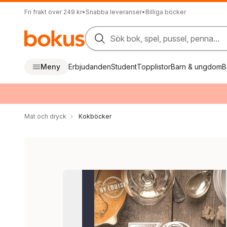
Fri frakt över 249 kr
•
Snabba leveranser
•
Billiga böcker
Sök bok, spel, pussel, penna...
Meny
Erbjudanden
Student
Topplistor
Barn & ungdom
B
Mat och dryck
Kokböcker