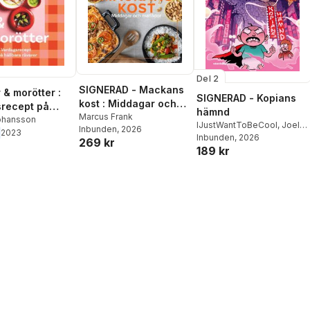
Del 2
SIGNERAD - Mackans
 & morötter :
SIGNERAD - Kopians
kost : Middagar och
recept på
hämnd
matlådor
Marcus Frank
a råvaror
ohansson
IJustWantToBeCool
,
Joel
Inbunden
, 2026
2023
Adolphson
Inbunden
, 2026
,
Emil Ejdemo
269 kr
189 kr
Beer
,
Victor Beer