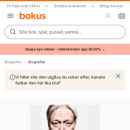
Fri frakt över 249 kr
•
Snabba leveranser
•
Billiga böcker
Sök bok, spel, pussel, penna...
Skapa nya rutiner – hälsoböcker upp till 50% →
Biografier
Biografier
Vi hittar inte den utgåva du söker efter, kanske
funkar den här lika bra?