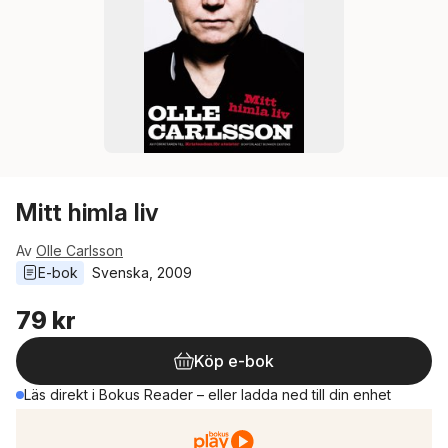
Mitt himla liv
Av
Olle Carlsson
E-bok
Svenska
, 
2009
79 kr
Köp e-bok
Läs direkt i Bokus Reader – eller ladda ned till din enhet