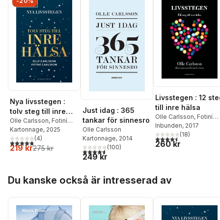
-20%
Livsstegen : 12 st
Nya livsstegen :
till inre hälsa
Just idag : 365
tolv steg till inre
Olle Carlsson
,
Fotiní
tankar för sinnesro
hälsa
Olle Carlsson
,
Fotiní
Carlsson
Inbunden
, 2017
Olle Carlsson
Carlsson
Kartonnage
, 2025
(
18
)
4,5
utav 5 stjärnor. Tota
Kartonnage
, 2014
(
4
)
4,8
utav 5 stjärnor. Totalt antal röster:
260 kr
219 kr
(
100
)
275 kr
4,6
utav 5 stjärnor. Totalt antal röster:
249 kr
Hoppa över listan
Du kanske också är intresserad av