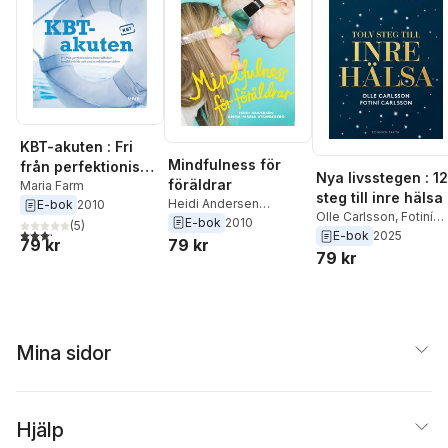
KBT-akuten : Fri
Mindfulness för
från perfektionism,
Nya livsstegen : 12
föräldrar
kontrollbehov,
Maria Farm
steg till inre hälsa
Heidi Andersen
E-bok
2010
konflikträdsla och
Olle Carlsson
,
Fotiní
Cerwall
,
Anna-Maria
E-bok
2010
andra
(
5
)
3,2
utav 5 stjärnor. Totalt antal röster:
Carlsson
E-bok
2025
Stawreberg
79 kr
79 kr
relationsproblem
79 kr
Mina sidor
Hjälp