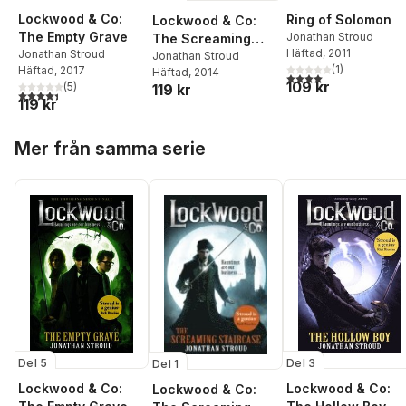
Lockwood & Co:
Ring of Solomon
Lockwood & Co:
The Empty Grave
Jonathan Stroud
The Screaming
Häftad
, 2011
Jonathan Stroud
Staircase
Jonathan Stroud
(
1
)
Häftad
, 2017
Häftad
, 2014
4,0
utav 5 stjärnor. Tota
109 kr
(
5
)
119 kr
4,4
utav 5 stjärnor. Totalt antal röster:
119 kr
Hoppa över listan
Mer från samma serie
Del 5
Del 3
Del 1
Lockwood & Co:
Lockwood & Co:
Lockwood & Co: