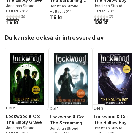
The Empty Grave
The Hollow Boy
The Screaming
Jonathan Stroud
Jonathan Stroud
Staircase
Jonathan Stroud
Häftad
, 2017
Häftad
, 2015
Häftad
, 2014
(
5
)
(
2
)
119 kr
4,4
utav 5 stjärnor. Totalt antal röster:
5,0
utav 5 stjärnor. Tota
119 kr
109 kr
Hoppa över listan
Du kanske också är intresserad av
Del 5
Del 3
Del 1
Lockwood & Co:
Lockwood & Co:
Lockwood & Co:
The Empty Grave
The Hollow Boy
The Screaming
Jonathan Stroud
Jonathan Stroud
Staircase
Jonathan Stroud