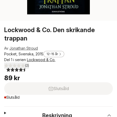
Lockwood & Co. Den skrikande
trappan
Av
Jonathan Stroud
Pocket, Svenska, 2015
12-15 år
Del 1 i serien
Lockwood & Co.
(
2
)
4,5
utav 5 stjärnor. Totalt antal röster:
89 kr
Slutsåld
Slutsåld
Beskrivning