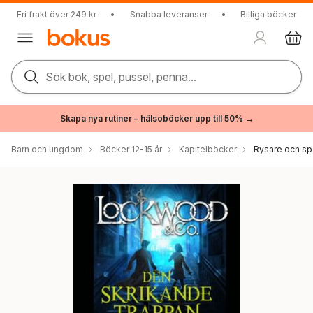
Fri frakt över 249 kr
•
Snabba leveranser
•
Billiga böcker
Sök bok, spel, pussel, penna...
Skapa nya rutiner – hälsoböcker upp till 50% →
Barn och ungdom
Böcker 12-15 år
Kapitelböcker
Rysare och sp