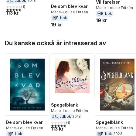
Ljudbok
2018
Villfarelser
De som blev kvar
(
1
)
Marie-Louise Fritzén
5,0
utav 5 stjärnor. Totalt antal röster:
113 kr
Marie-Louise Fritzén
E-bok
E-bok
19 kr
19 kr
Hoppa över listan
Du kanske också är intresserad av
Spegelblänk
Marie-Louise Fritzén
Ljudbok
2018
De som blev kvar
Spegelblänk
(
1
)
5,0
utav 5 stjärnor. Totalt antal röster:
Marie-Louise Fritzén
113 kr
Marie-Louise Fritzén
E-bok
E-bok
2023