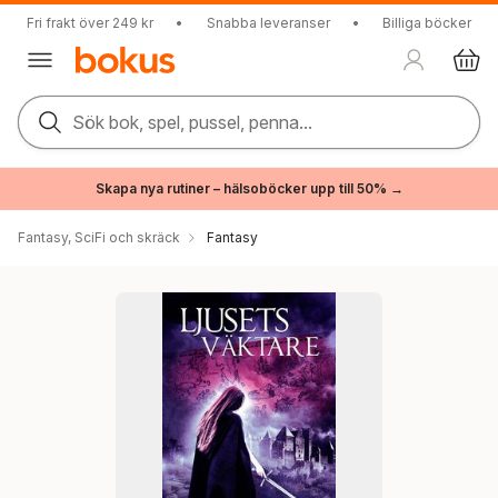
Fri frakt över 249 kr
•
Snabba leveranser
•
Billiga böcker
Sök bok, spel, pussel, penna...
Skapa nya rutiner – hälsoböcker upp till 50% →
Fantasy, SciFi och skräck
Fantasy