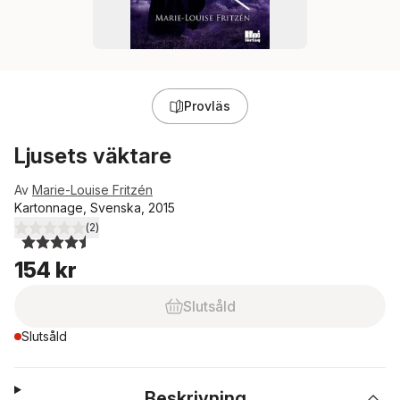
Provläs
Ljusets väktare
Av
Marie-Louise Fritzén
Kartonnage, Svenska, 2015
(
2
)
4,5
utav 5 stjärnor. Totalt antal röster:
154 kr
Slutsåld
Slutsåld
Beskrivning