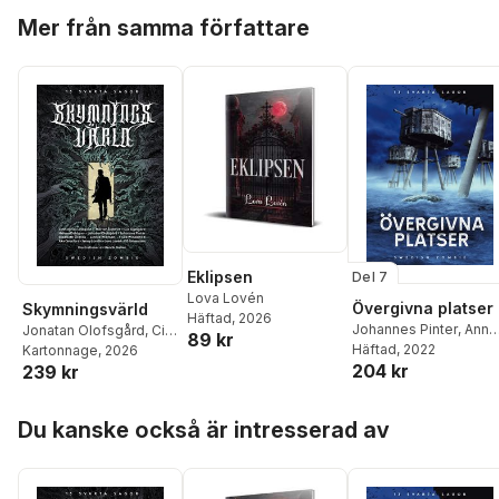
Hoppa över listan
Mer från samma författare
Eklipsen
Del 7
Lova Lovén
Övergivna platser
Skymningsvärld
Häftad
, 2026
Johannes Pinter
,
Anna
Jonatan Olofsgård
,
Cia
89 kr
Karin Tellgren
Häftad
, 2022
,
Markus
Sigesgård
Kartonnage
,
John Ajvide
, 2026
204 kr
Sköld
,
Marie Metso
,
239 kr
Lindqvist
,
Helena
Mårten Dahlrot
,
Kristia
Dahlgren
,
Mårten
Schultz
,
Lova Lovén
,
Dahlrot
,
KG Johansson
,
Hoppa över listan
Du kanske också är intresserad av
Åke Qvarfort
,
Joni
Linnéa Wikman
,
Jenny
Huttunen
,
Jonatan
Lundin
,
Åke Qvarfort
,
Olofsgård
,
Tomas
Frida Windelhed
,
Lova
Persson
,
Eira A Ekre
,
K
Lovén
,
Johannes