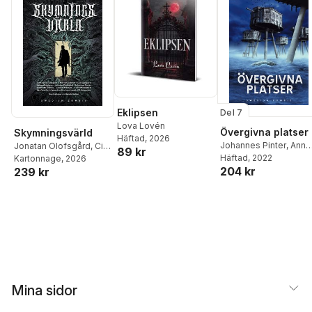
Johansson
Pinter
,
Elisabeth Östnäs
Eklipsen
Del 7
Lova Lovén
Övergivna platser
Skymningsvärld
Häftad
, 2026
Johannes Pinter
,
Anna
Jonatan Olofsgård
,
Cia
89 kr
Karin Tellgren
Häftad
, 2022
,
Markus
Sigesgård
Kartonnage
,
John Ajvide
, 2026
204 kr
Sköld
,
Marie Metso
,
239 kr
Lindqvist
,
Helena
Mårten Dahlrot
,
Kristia
Dahlgren
,
Mårten
Schultz
,
Lova Lovén
,
Dahlrot
,
KG Johansson
,
Åke Qvarfort
,
Joni
Linnéa Wikman
,
Jenny
Huttunen
,
Jonatan
Lundin
,
Åke Qvarfort
,
Olofsgård
,
Tomas
Frida Windelhed
,
Lova
Persson
,
Eira A Ekre
,
K
Lovén
,
Johannes
Johansson
Pinter
,
Elisabeth Östnäs
Mina sidor