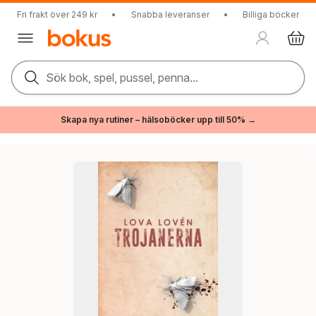
Fri frakt över 249 kr
•
Snabba leveranser
•
Billiga böcker
Sök bok, spel, pussel, penna...
Skapa nya rutiner – hälsoböcker upp till 50% →