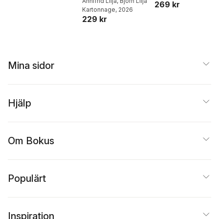
praktiska guide till
Annifrid Lilja
,
Björn Lilja
269 kr
Kartonnage
, 2026
livets alla
229 kr
pengafrågor
Mina sidor
Hjälp
Om Bokus
Populärt
Inspiration