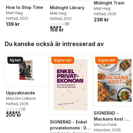
Midnight Train
How to Stop Time
Midnight Library
Matt Haig
Matt Haig
Matt Haig
Häftad
, 2026
Häftad
, 2022
Häftad
, 2021
236 kr
139 kr
(
8
)
4,0
utav 5 stjärnor. Totalt antal röster:
158 kr
Hoppa över listan
Du kanske också är intresserad av
Nyhet
Signerad!
Signerad!
Uppvaknande
Malcolm Lidbeck
Häftad
, 2026
(
3
)
4,7
utav 5 stjärnor. Totalt antal röster:
SIGNERAD -
200 kr
Mackans kost :
SIGNERAD - Enkel
Middagar och
Marcus Frank
privatekonomi : Din
Inbunden
, 2026
matlådor