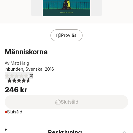
Provläs
Människorna
Av
Matt Haig
Inbunden, Svenska, 2016
(
3
)
4,7
utav 5 stjärnor. Totalt antal röster:
246 kr
Slutsåld
Slutsåld
Beskrivning