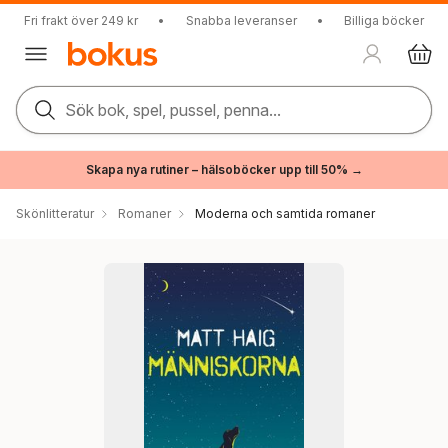
Fri frakt över 249 kr
•
Snabba leveranser
•
Billiga böcker
Sök bok, spel, pussel, penna...
Skapa nya rutiner – hälsoböcker upp till 50% →
Skönlitteratur
Romaner
Moderna och samtida romaner