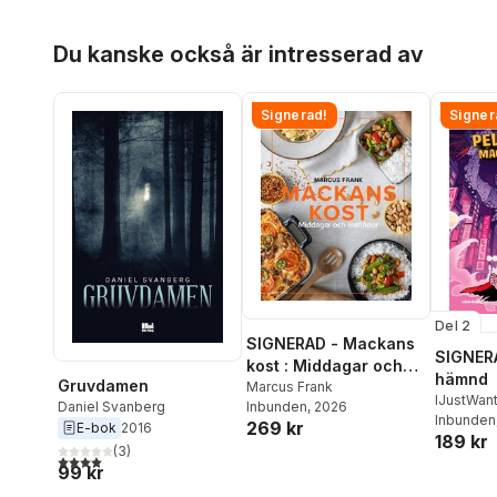
Hoppa över listan
Du kanske också är intresserad av
Signerad!
Signer
Del 2
SIGNERAD - Mackans
SIGNERA
kost : Middagar och
hämnd
Gruvdamen
matlådor
Marcus Frank
IJustWan
Daniel Svanberg
Inbunden
, 2026
Adolphs
Inbunden
269 kr
E-bok
2016
189 kr
Beer
,
Vic
(
3
)
4,0
utav 5 stjärnor. Totalt antal röster:
99 kr