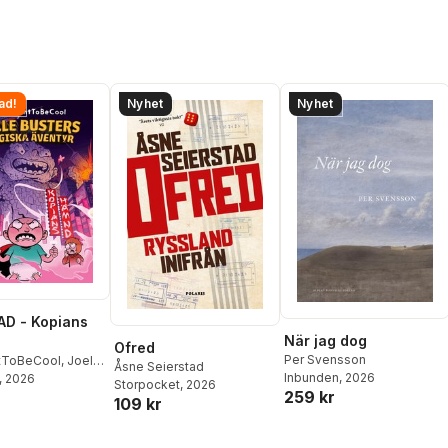
ad!
Nyhet
Nyhet
D - Kopians
När jag dog
Ofred
Per Svensson
tToBeCool
,
Joel
Åsne Seierstad
Inbunden
, 2026
on
, 2026
,
Emil Ejdemo
Storpocket
, 2026
259 kr
tor Beer
109 kr