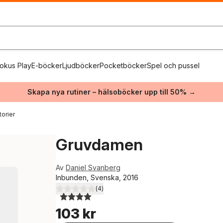
okus Play
E-böcker
Ljudböcker
Pocketböcker
Spel och pussel
Skapa nya rutiner – hälsoböcker upp till 50% →
orier
Gruvdamen
Av
Daniel Svanberg
Inbunden, Svenska, 2016
(
4
)
4,0
utav 5 stjärnor. Totalt antal röster:
103 kr