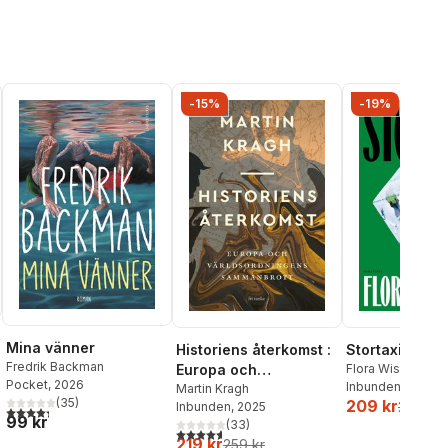
-15%
-19%
Mina vänner
Historiens återkomst :
Stortaxi
Fredrik Backman
Europa och
Flora Wiström
Pocket
, 2026
Inbunden
, 2026
världsordningens
Martin Kragh
(
35
)
209 kr
259 kr
Inbunden
, 2025
sammanbrott
4,3
utav 5 stjärnor. Totalt antal röster:
99 kr
(
33
)
4,6
utav 5 stjärnor. Totalt antal röster:
219 kr
259 kr