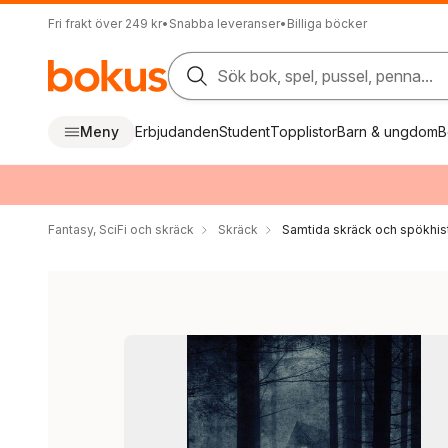
Fri frakt över 249 kr
•
Snabba leveranser
•
Billiga böcker
Sök bok, spel, pussel, penna...
Meny
Erbjudanden
Student
Topplistor
Barn & ungdom
B
Fantasy, SciFi och skräck
Skräck
Samtida skräck och spökhist