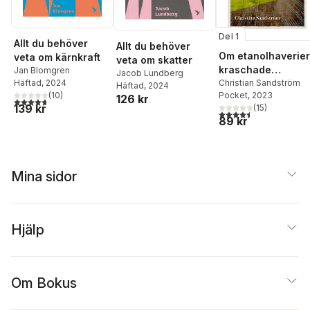
Del 1
Allt du behöver
Allt du behöver
Om etanolhaverier
veta om kärnkraft
veta om skatter
kraschade
Jan Blomgren
Jacob Lundberg
vindkraftverk och
Christian Sandström
Häftad
, 2024
Häftad
, 2024
Pocket
, 2023
(
10
)
bananer i Sveg
126 kr
4,7
utav 5 stjärnor. Totalt antal röster:
139 kr
(
15
)
4,5
utav 5 stjärnor. Tota
89 kr
Mina sidor
Hjälp
Om Bokus