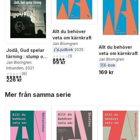
Allt du behöver
veta om kärnkraft
Jan Blomgren
Allt du behöver
Ljudbok
2025
Jodå, Gud spelar
veta om kärnkraft
(
1
)
tärning : slump och
4,0
utav 5 stjärnor. Totalt antal röster:
Jan Blomgren
99 kr
struktur i
Jan Blomgren
E-bok
Inbunden
, 2021
vetenskapens nya
169 kr
(
6
)
världsbild
4,7
utav 5 stjärnor. Totalt antal röster:
226 kr
Hoppa över listan
Mer från samma serie