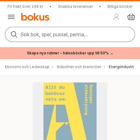
Fri frakt över 249 kr
•
Snabba leveranser
•
Billiga böcker
Sök bok, spel, pussel, penna...
Skapa nya rutiner – hälsoböcker upp till 50% →
Ekonomi och Ledarskap
Industrier och branscher
Energiindustri