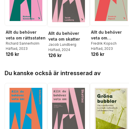
Allt du behöver
Allt du behöver
Allt du behöver
veta om rättsstaten
veta om
veta om skatter
Richard Sannerholm
bostadspolitik
Fredrik Kopsch
Jacob Lundberg
Häftad
, 2023
Häftad
, 2023
Häftad
, 2024
126 kr
126 kr
126 kr
Hoppa över listan
Du kanske också är intresserad av