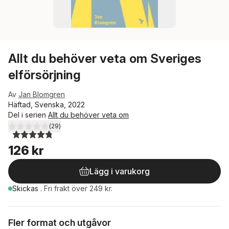
Allt du behöver veta om Sveriges
elförsörjning
Av
Jan Blomgren
Häftad, Svenska, 2022
Del i serien
Allt du behöver veta om
(
29
)
4,8
utav 5 stjärnor. Totalt antal röster:
126 kr
Lägg i varukorg
Skickas
.
Fri frakt över 249 kr.
Fler format och utgåvor