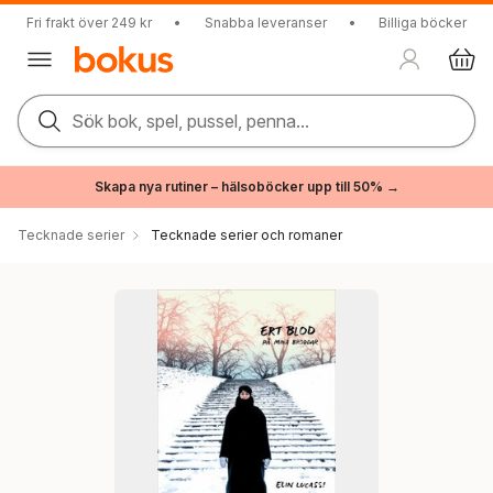
Fri frakt över 249 kr
•
Snabba leveranser
•
Billiga böcker
Sök bok, spel, pussel, penna...
Skapa nya rutiner – hälsoböcker upp till 50% →
Tecknade serier
Tecknade serier och romaner