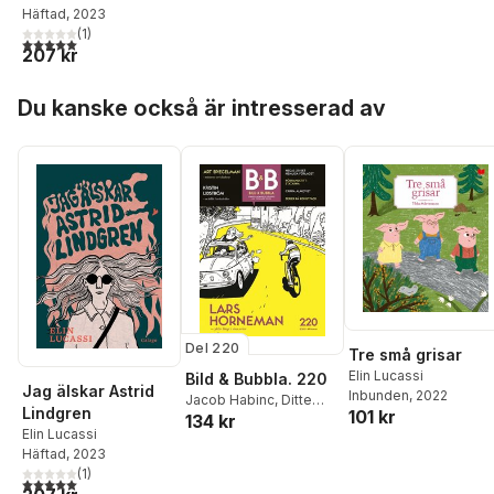
Häftad
, 2023
(
1
)
5,0
utav 5 stjärnor. Totalt antal röster:
207 kr
Hoppa över listan
Du kanske också är intresserad av
Del 220
Tre små grisar
Elin Lucassi
Bild & Bubbla. 220
Jag älskar Astrid
Inbunden
, 2022
Jacob Habinc
,
Ditte
Lindgren
101 kr
134 kr
Maja Noack
,
Joakim
Elin Lucassi
Gunnarsson
,
Jonatan
Häftad
, 2023
Westerman
,
Johan
(
1
)
Cedmar Brandstedt
5,0
utav 5 stjärnor. Totalt antal röster: