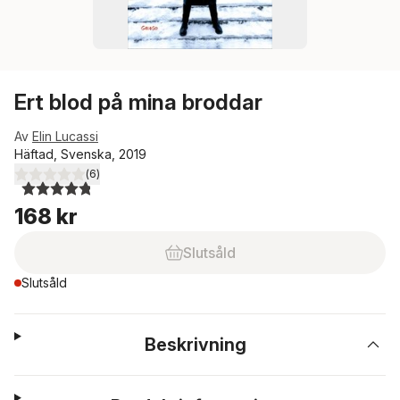
Ert blod på mina broddar
Av
Elin Lucassi
Häftad, Svenska, 2019
(
6
)
4,8
utav 5 stjärnor. Totalt antal röster:
168 kr
Slutsåld
Slutsåld
Beskrivning