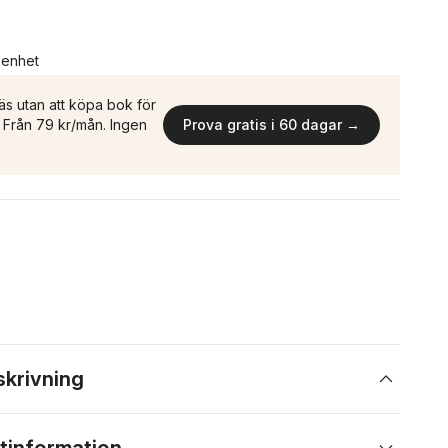
n enhet
äs utan att köpa bok för
n. Från 79 kr/mån. Ingen
Prova gratis i 60 dagar →
skrivning