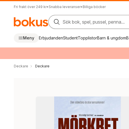
Fri frakt över 249 kr
•
Snabba leveranser
•
Billiga böcker
Sök bok, spel, pussel, penna...
Meny
Erbjudanden
Student
Topplistor
Barn & ungdom
B
Deckare
Deckare