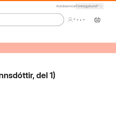
Kundservice
Företagskund?
sdóttir, del 1)