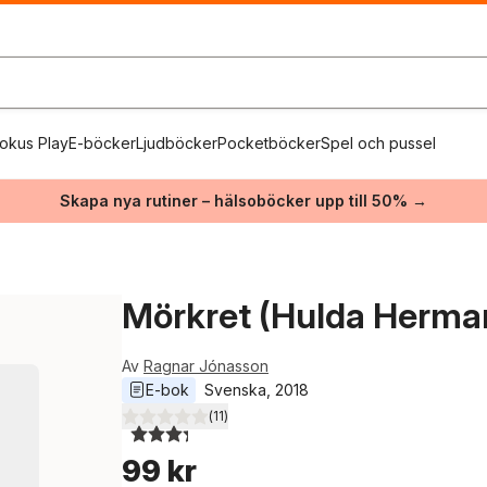
okus Play
E-böcker
Ljudböcker
Pocketböcker
Spel och pussel
Skapa nya rutiner – hälsoböcker upp till 50% →
Mörkret (Hulda Hermann
Av
Ragnar Jónasson
E-bok
Svenska
, 
2018
(
11
)
3,3
utav 5 stjärnor. Totalt antal röster:
99 kr