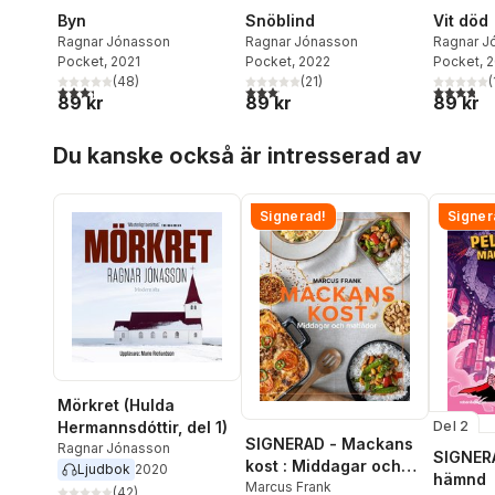
Byn
Snöblind
Vit död
Ragnar Jónasson
Ragnar Jónasson
Ragnar J
Pocket
, 2021
Pocket
, 2022
Pocket
, 
(
48
)
(
21
)
(
3,3
utav 5 stjärnor. Totalt antal röster:
3,1
utav 5 stjärnor. Totalt antal röster:
3,8
utav 5 
89 kr
89 kr
89 kr
Hoppa över listan
Du kanske också är intresserad av
Signerad!
Signer
Mörkret (Hulda
Del 2
Hermannsdóttir, del 1)
SIGNERAD - Mackans
Ragnar Jónasson
SIGNERA
kost : Middagar och
Ljudbok
2020
hämnd
matlådor
Marcus Frank
(
42
)