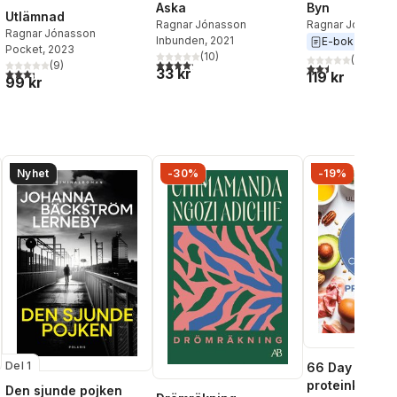
Aska
Byn
Utlämnad
Ragnar Jónasson
Ragnar Jónasson
Ragnar Jónasson
Inbunden
, 2021
E-bok
2020
Pocket
, 2023
(
10
)
(
2
)
4,2
utav 5 stjärnor. Totalt antal röster:
(
9
)
2,5
utav 5 stjärnor.
33 kr
al röster:
3,3
utav 5 stjärnor. Totalt antal röster:
119 kr
99 kr
Nyhet
-30%
-19%
Del 1
66 Day Chall
proteinkost
Den sjunde pojken