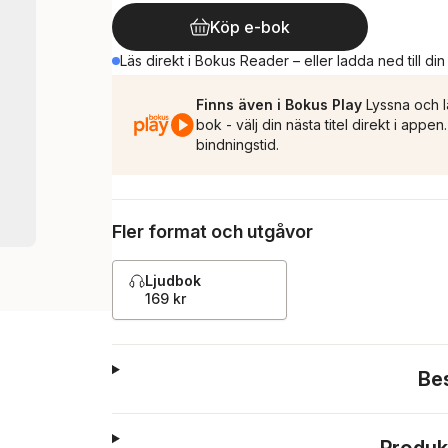
Köp e-bok
Läs direkt i Bokus Reader – eller ladda ned till di
Finns även i Bokus Play
Lyssna och l
bok - välj din nästa titel direkt i appe
bindningstid.
Fler format och utgåvor
Ljudbok
169 kr
Be