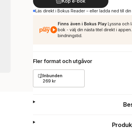
Köp e-bok
Läs direkt i Bokus Reader – eller ladda ned till di
Finns även i Bokus Play
Lyssna och l
bok - välj din nästa titel direkt i appe
bindningstid.
Fler format och utgåvor
Inbunden
269 kr
Be
Produk