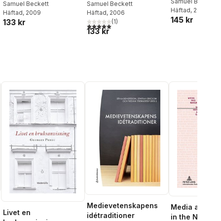
Samuel Beckett
Samuel Beckett
Samuel Beckett
Häftad
, 2010
Häftad
, 2009
Häftad
, 2006
145 kr
133 kr
(
1
)
5,0
utav 5 stjärnor. Totalt antal röster:
133 kr
al röster:
Medievetenskapens
Media and Mat
Livet en
idétraditioner
in the Neo-Av