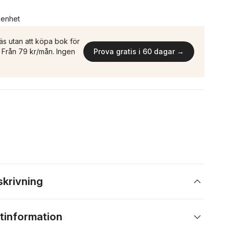
n enhet
äs utan att köpa bok för
n. Från 79 kr/mån. Ingen
Prova gratis i 60 dagar →
skrivning
tinformation