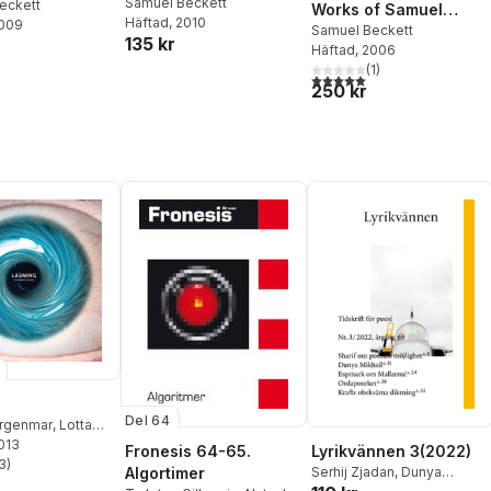
Samuel Beckett
eckett
Works of Samuel
Häftad
, 2010
2009
Beckett
Samuel Beckett
135 kr
Häftad
, 2006
(
1
)
5,0
utav 5 stjärnor. Totalt ant
250 kr
Del 64
rgenmar
,
Lotta
2013
,
Alexandra Borg
,
Fronesis 64-65.
Lyrikvännen 3(2022)
ötselius
3
)
,
Johan
stjärnor. Totalt antal röster:
Algortimer
Serhij Zjadan
,
Dunya
Maria Karlsson
,