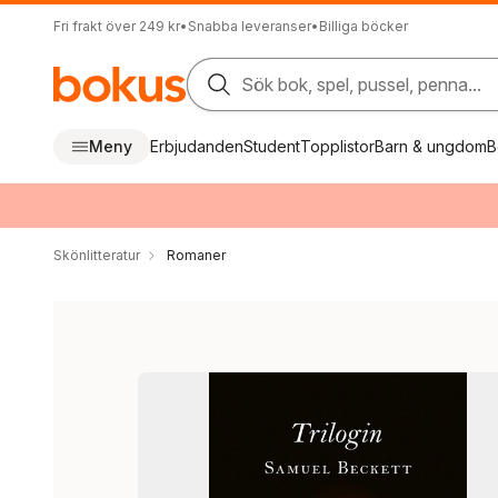
Fri frakt över 249 kr
•
Snabba leveranser
•
Billiga böcker
Sök bok, spel, pussel, penna...
Meny
Erbjudanden
Student
Topplistor
Barn & ungdom
B
Skönlitteratur
Romaner