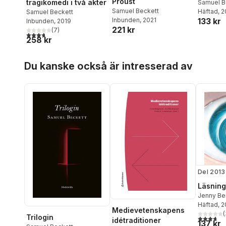
Proust
tragikomedi i två akter
Samuel B
Samuel Beckett
Häftad
, 
Samuel Beckett
Inbunden
, 2021
133 kr
Inbunden
, 2019
221 kr
(
7
)
3,7
utav 5 stjärnor. Totalt antal röster:
258 kr
Hoppa över listan
Du kanske också är intresserad av
Del 2013
Läsning
Jenny Be
Bergman
Häftad
, 
Medievetenskapens
Thomas G
(
Trilogin
3,7
utav 5 
idétraditioner
137 kr
Jarlbrink
,