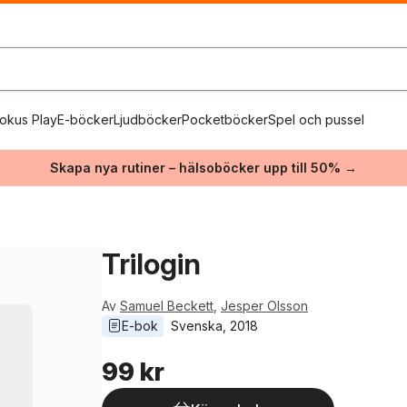
okus Play
E-böcker
Ljudböcker
Pocketböcker
Spel och pussel
Skapa nya rutiner – hälsoböcker upp till 50% →
Trilogin
Av
Samuel Beckett
,
Jesper Olsson
E-bok
Svenska
, 
2018
99 kr