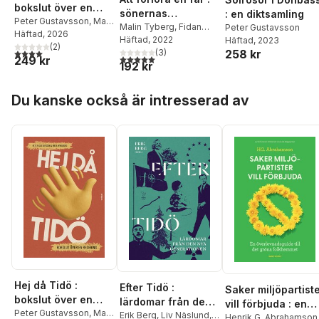
bokslut över en
sönernas
: en diktsamling
regering
Peter Gustavsson
,
Mats
berättelser
Malin Tyberg
,
Fidan
Peter Gustavsson
Wingborg
Häftad
, 2026
Ibishi
Häftad
,
Thomas
, 2022
Häftad
, 2023
(
2
)
4,0
utav 5 stjärnor. Totalt antal röster:
Karleskans
(
3
)
,
Kewin
258 kr
5,0
utav 5 stjärnor. Totalt antal röster:
249 kr
192 kr
Wojtuch
,
Mikael
Strandberg
,
Matti
Hoppa över listan
Boustedt
,
Leif
Du kanske också är intresserad av
Lundström
,
Tobias
Skog Tietz
,
Mattias
Sunneborn
,
Patrik
Furubacka
,
Karl
Bengtsson Bernander
,
Timo M Järpeskog
,
Peter Roth
,
Linus
Norberg
,
Håkan
Mattsson
,
Martin
Jansson
,
Johan
Engman
,
Peter
Gustavsson
,
Håkan
Starkenberg
,
Karl
Seldahl
,
Benny Fröjd
,
Bengt Petersen
,
Rizah
Hej då Tidö :
Efter Tidö :
Saker miljöpartist
Sheqiri
,
Johan
bokslut över en
lärdomar från den
vill förbjuda : en
Andersson
regering
Peter Gustavsson
,
Mats
nya generationen
Erik Berg
,
Liv Näslund
,
överlevnadsguide
Henrik G. Abrahamson