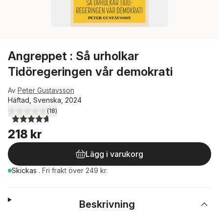
Angreppet : Så urholkar
Tidöregeringen vår demokrati
Av
Peter Gustavsson
Häftad, Svenska, 2024
(
18
)
4,7
utav 5 stjärnor. Totalt antal röster:
218 kr
Lägg i varukorg
Skickas
.
Fri frakt över 249 kr.
Beskrivning