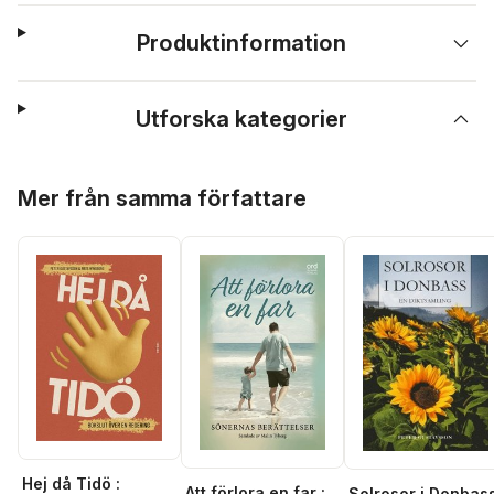
Produktinformation
Utforska kategorier
Hoppa över listan
Mer från samma författare
Hej då Tidö :
Att förlora en far :
Solrosor i Donbas