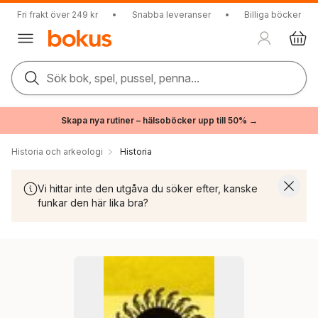
Fri frakt över 249 kr
•
Snabba leveranser
•
Billiga böcker
Sök bok, spel, pussel, penna...
Skapa nya rutiner – hälsoböcker upp till 50% →
Historia och arkeologi
Historia
Vi hittar inte den utgåva du söker efter, kanske
funkar den här lika bra?