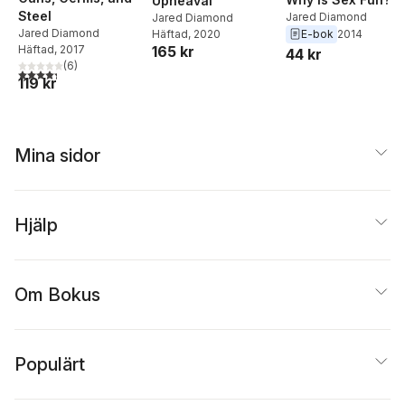
Upheaval
Steel
Jared Diamond
Jared Diamond
Jared Diamond
E-bok
2014
Häftad
, 2020
165 kr
Häftad
, 2017
44 kr
(
6
)
4,3
utav 5 stjärnor. Totalt antal röster:
119 kr
Mina sidor
Hjälp
Om Bokus
Populärt