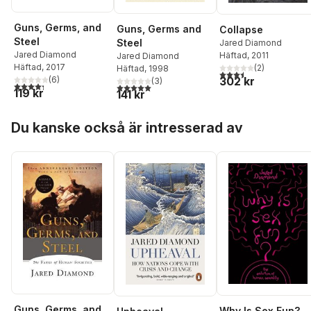
Guns, Germs, and
Guns, Germs and
Collapse
Steel
Steel
Jared Diamond
Jared Diamond
Häftad
, 2011
Jared Diamond
Häftad
, 2017
(
2
)
Häftad
, 1998
3,5
utav 5 stjärnor. Tota
302 kr
(
6
)
(
3
)
4,3
utav 5 stjärnor. Totalt antal röster:
5,0
utav 5 stjärnor. Totalt antal röster:
119 kr
141 kr
Hoppa över listan
Du kanske också är intresserad av
Guns, Germs, and
Why Is Sex Fun?