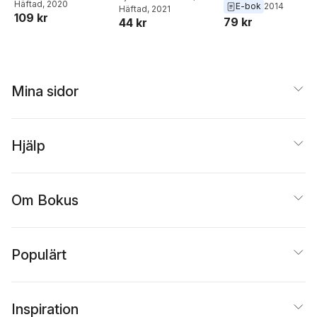
A. Nordström
Häftad
, 2020
Schlingmann
new world that's
E-bok
2014
navigera i den nya
Schlingmann
Häftad
, 2021
109 kr
being shaped by
79 kr
värld som tas över
44 kr
women & cities
av kvinnor och
städer
Mina sidor
Hjälp
Om Bokus
Populärt
Inspiration