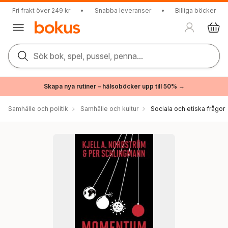
Fri frakt över 249 kr
•
Snabba leveranser
•
Billiga böcker
Sök bok, spel, pussel, penna...
Skapa nya rutiner – hälsoböcker upp till 50% →
Samhälle och politik
Samhälle och kultur
Sociala och etiska frågor