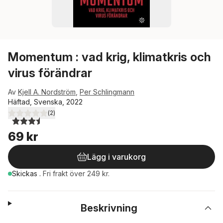
Momentum : vad krig, klimatkris och
virus förändrar
Av
Kjell A. Nordström
,
Per Schlingmann
Häftad, Svenska, 2022
(
2
)
3,5
utav 5 stjärnor. Totalt antal röster:
69 kr
Lägg i varukorg
Skickas
.
Fri frakt över 249 kr.
Beskrivning