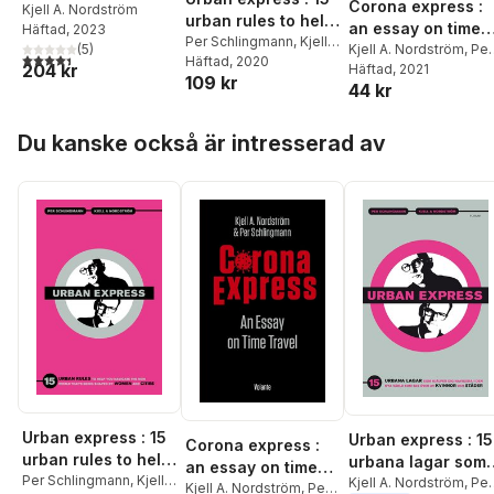
Corona express :
historia
Kjell A. Nordström
urban rules to help
an essay on time
Häftad
, 2023
you navigate the
Per Schlingmann
,
Kjell
(
5
)
travel
Kjell A. Nordström
,
Per
4,4
utav 5 stjärnor. Totalt antal röster:
A. Nordström
Häftad
, 2020
new world that's
204 kr
Schlingmann
Häftad
, 2021
109 kr
being shaped by
44 kr
women & cities
Hoppa över listan
Du kanske också är intresserad av
Urban express : 15
Urban express : 15
Corona express :
urban rules to help
urbana lagar som
an essay on time
you navigate the
Per Schlingmann
,
Kjell
hjälper dig
Kjell A. Nordström
,
Per
travel
Kjell A. Nordström
,
Per