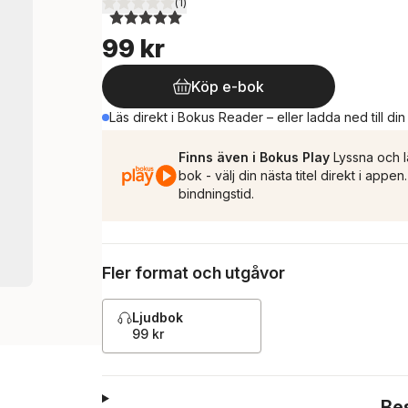
(
1
)
5,0
utav 5 stjärnor. Totalt antal röster:
99 kr
Köp e-bok
Läs direkt i Bokus Reader – eller ladda ned till di
Finns även i Bokus Play
Lyssna och l
bok - välj din nästa titel direkt i appe
bindningstid.
Fler format och utgåvor
Ljudbok
99 kr
Be