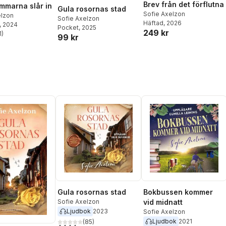
Brev från det förflutna
mmarna slår in
Gula rosornas stad
Sofie Axelzon
elzon
Sofie Axelzon
Häftad
, 2026
, 2024
Pocket
, 2025
249 kr
1
)
99 kr
stjärnor. Totalt antal röster:
Gula rosornas stad
Bokbussen kommer
Sofie Axelzon
vid midnatt
Ljudbok
2023
Sofie Axelzon
Ljudbok
2021
(
85
)
4,2
utav 5 stjärnor. Totalt antal röster: