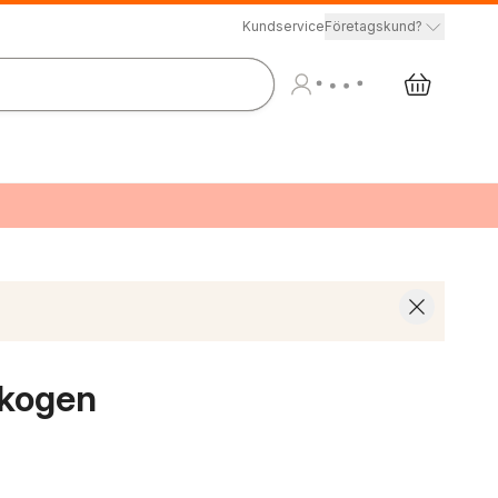
Kundservice
Företagskund?
skogen