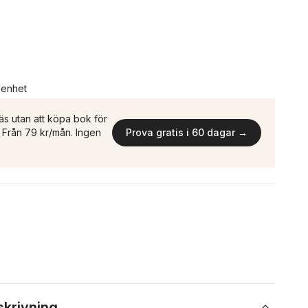
n enhet
äs utan att köpa bok för
n. Från 79 kr/mån. Ingen
Prova gratis i 60 dagar →
skrivning