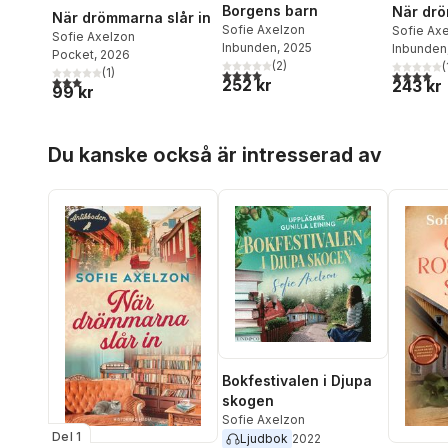
Borgens barn
När drö
När drömmarna slår in
Sofie Axelzon
Sofie Ax
Sofie Axelzon
Inbunden
, 2025
Inbunden
Pocket
, 2026
(
2
)
(
(
1
)
4,0
utav 5 stjärnor. Totalt antal röster:
4,0
utav 5 
3,0
utav 5 stjärnor. Totalt antal röster:
252 kr
243 kr
99 kr
Hoppa över listan
Du kanske också är intresserad av
Bokfestivalen i Djupa
skogen
Sofie Axelzon
Del 1
Ljudbok
2022