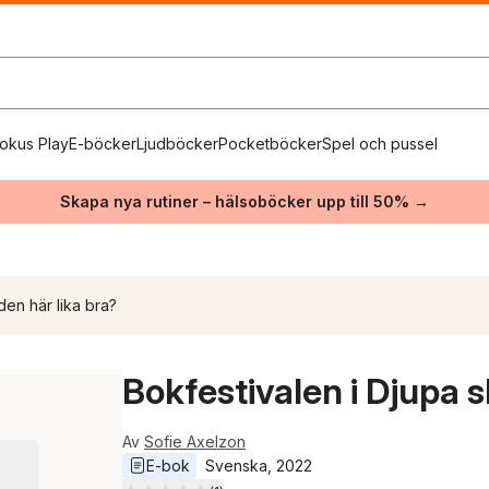
okus Play
E-böcker
Ljudböcker
Pocketböcker
Spel och pussel
Skapa nya rutiner – hälsoböcker upp till 50% →
den här lika bra?
Bokfestivalen i Djupa 
Av
Sofie Axelzon
E-bok
Svenska
, 
2022