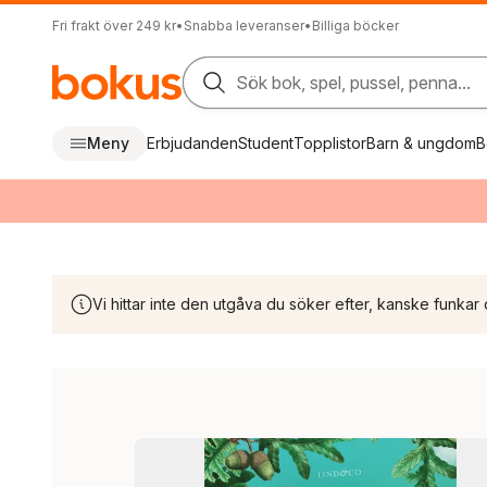
Fri frakt över 249 kr
•
Snabba leveranser
•
Billiga böcker
Sök bok, spel, pussel, penna...
Meny
Erbjudanden
Student
Topplistor
Barn & ungdom
B
Vi hittar inte den utgåva du söker efter, kanske funkar 