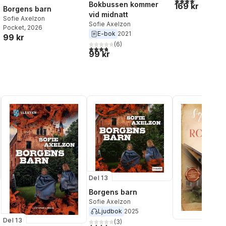
4,1
utav 5 stjärnor.
Bokbussen kommer
169 kr
Borgens barn
vid midnatt
Sofie Axelzon
Sofie Axelzon
Pocket
, 2026
E-bok
2021
99 kr
(
6
)
3,8
utav 5 stjärnor. Totalt antal röster:
99 kr
Del 13
Borgens barn
Sofie Axelzon
Ljudbok
2025
Del 13
(
3
)
4,3
utav 5 stjärnor. Totalt antal röster: