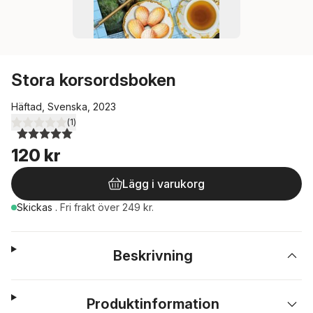
Stora korsordsboken
Häftad, Svenska, 2023
(
1
)
5,0
utav 5 stjärnor. Totalt antal röster:
120 kr
Lägg i varukorg
Skickas
.
Fri frakt över 249 kr.
Beskrivning
Produktinformation