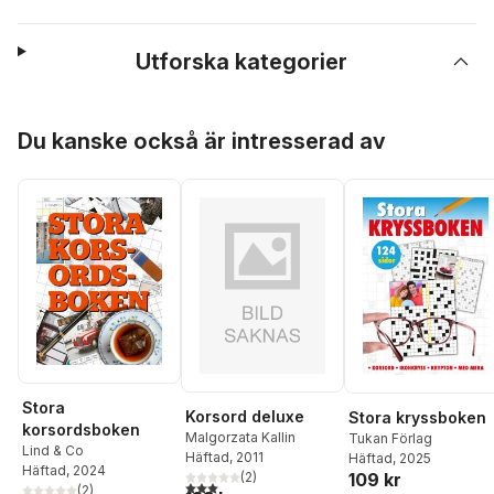
Utforska kategorier
Hoppa över listan
Du kanske också är intresserad av
Stora
Korsord deluxe
Stora kryssboken
korsordsboken
Malgorzata Kallin
Tukan Förlag
Lind & Co
Häftad
, 2011
Häftad
, 2025
Häftad
, 2024
(
2
)
109 kr
3,0
utav 5 stjärnor. Totalt antal röster:
(
2
)