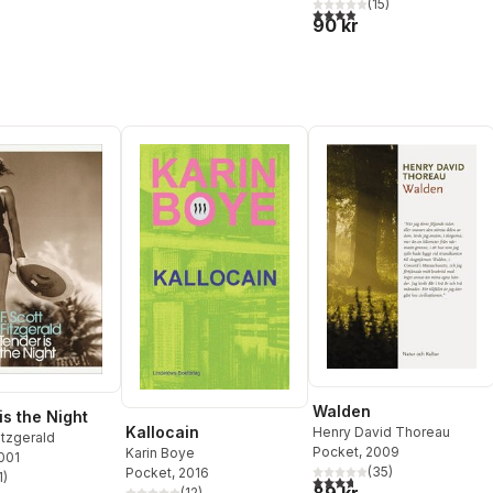
(
15
)
3,9
utav 5 stjärnor. Totalt ant
90 kr
Walden
is the Night
Kallocain
Henry David Thoreau
itzgerald
Pocket
, 2009
Karin Boye
2001
(
35
)
Pocket
, 2016
1
)
3,7
utav 5 stjärnor. Totalt ant
stjärnor. Totalt antal röster:
(
12
)