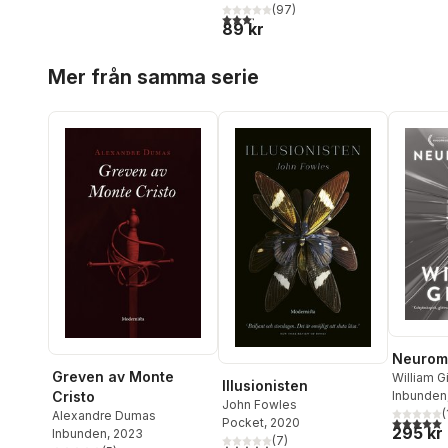
(
97
)
3,2
utav 5 stjärnor. Totalt antal röster:
89 kr
Hoppa över listan
Mer från samma serie
Neuroma
Greven av Monte
William G
Illusionisten
Cristo
Inbunden
John Fowles
(
Alexandre Dumas
5,0
utav 5 
Pocket
, 2020
295 kr
Inbunden
, 2023
(
7
)