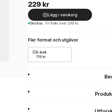
229 kr
Lägg i varukorg
Skickas
.
Fri frakt över 249 kr.
Fler format och utgåvor
E-bok
119 kr
Be
Produk
Utfors