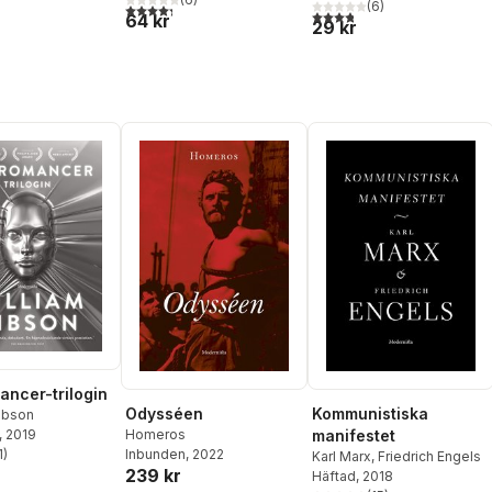
(
6
)
4,3
utav 5 stjärnor. Totalt antal röster:
3,8
utav 5 stjärnor. Totalt ant
64 kr
29 kr
ncer-trilogin
Odysséen
Kommunistiska
ibson
Homeros
manifestet
, 2019
Inbunden
, 2022
1
)
Karl Marx
,
Friedrich Engels
stjärnor. Totalt antal röster:
239 kr
Häftad
, 2018