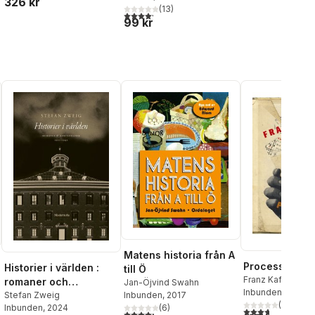
326 kr
al röster:
(
13
)
4,2
utav 5 stjärnor. Totalt antal röster:
99 kr
Matens historia från A
Processen
Historier i världen :
till Ö
Franz Kafka
romaner och
Jan-Öjvind Swahn
Inbunden
, 2014
kortromaner 1910-
Stefan Zweig
Inbunden
, 2017
(
7
)
al röster:
Inbunden
, 2024
(
6
)
1942
3,7
utav 5 stjärnor
4,3
utav 5 stjärnor. Totalt antal röster: