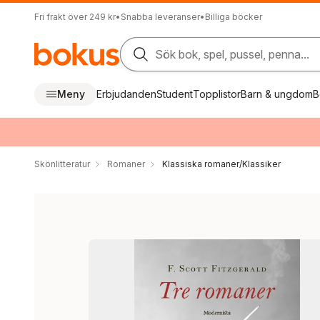
Fri frakt över 249 kr
•
Snabba leveranser
•
Billiga böcker
Sök bok, spel, pussel, penna...
Meny
Erbjudanden
Student
Topplistor
Barn & ungdom
B
Skönlitteratur
Romaner
Klassiska romaner/Klassiker