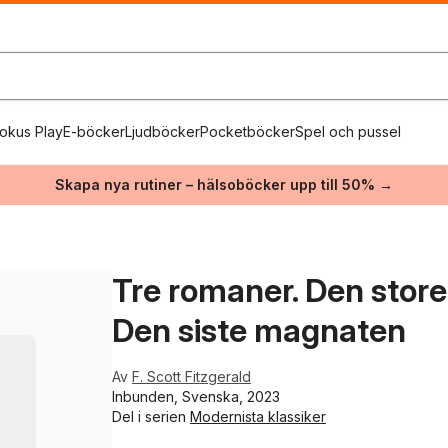
okus Play
E-böcker
Ljudböcker
Pocketböcker
Spel och pussel
Skapa nya rutiner – hälsoböcker upp till 50% →
Tre romaner. Den store 
Den siste magnaten
Av
F. Scott Fitzgerald
Inbunden, Svenska, 2023
Del i serien
Modernista klassiker