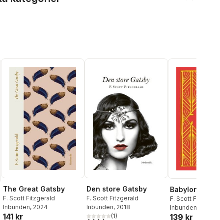
The Great Gatsby
Den store Gatsby
Babylon Revis
F. Scott Fitzgerald
F. Scott Fitzgerald
F. Scott Fitzgeral
Inbunden
, 2024
Inbunden
, 2018
Inbunden
, 2023
141 kr
(
1
)
139 kr
4,0
utav 5 stjärnor. Totalt antal röster: