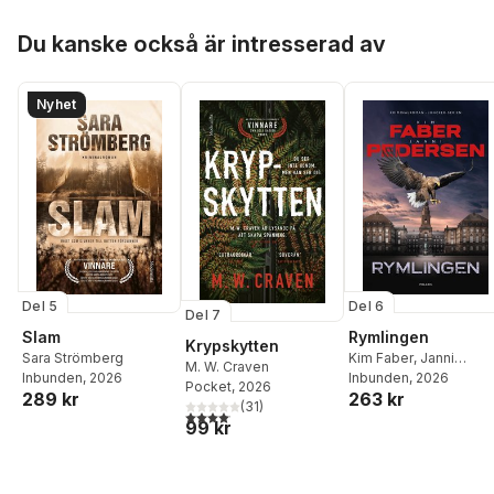
Hoppa över listan
Du kanske också är intresserad av
Nyhet
Del 5
Del 6
Del 7
Slam
Rymlingen
Krypskytten
Sara Strömberg
Kim Faber
,
Janni
M. W. Craven
Inbunden
, 2026
Pedersen
Inbunden
, 2026
Pocket
, 2026
289 kr
263 kr
(
31
)
4,1
utav 5 stjärnor. Totalt antal röster:
99 kr