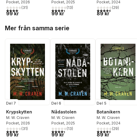
Pocket
, 2026
Pocket
, 2025
Pocket
, 2024
(
31
)
(
13
)
(
29
)
4,1
utav 5 stjärnor. Totalt antal röster:
4,4
utav 5 stjärnor. Totalt antal röster:
4,5
utav 5 stjärnor. Tota
99 kr
99 kr
89 kr
Hoppa över listan
Mer från samma serie
Del 7
Del 6
Del 5
Krypskytten
Nådastolen
Botanikern
M. W. Craven
M. W. Craven
M. W. Craven
Pocket
, 2026
Pocket
, 2025
Pocket
, 2024
(
31
)
(
13
)
(
29
)
4,1
utav 5 stjärnor. Totalt antal röster:
4,4
utav 5 stjärnor. Totalt antal röster:
4,5
utav 5 stjärnor. Tota
99 kr
99 kr
89 kr