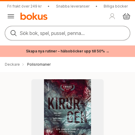
Fri frakt över 249 kr
•
Snabba leveranser
•
Billiga böcker
Sök bok, spel, pussel, penna...
Skapa nya rutiner – hälsoböcker upp till 50% →
Deckare
Polisromaner