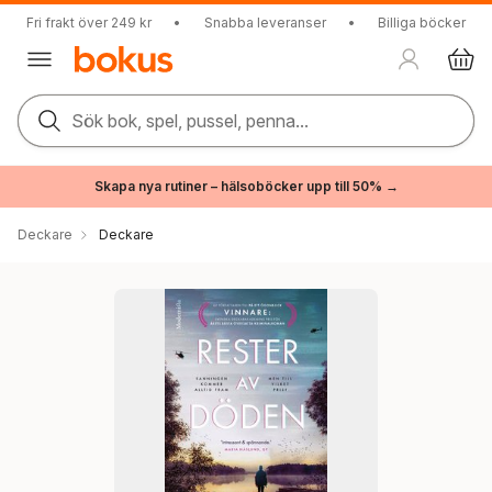
Fri frakt över 249 kr
•
Snabba leveranser
•
Billiga böcker
Sök bok, spel, pussel, penna...
Skapa nya rutiner – hälsoböcker upp till 50% →
Deckare
Deckare