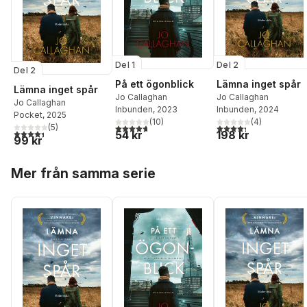
Del 1
Del 2
Del 2
På ett ögonblick
Lämna inget spår
Lämna inget spår
Jo Callaghan
Jo Callaghan
Jo Callaghan
Inbunden
, 2023
Inbunden
, 2024
Pocket
, 2025
(
10
)
(
4
)
4,7
utav 5 stjärnor. Totalt antal röster:
4,3
utav 5 stjärnor. Tota
(
5
)
4,4
utav 5 stjärnor. Totalt antal röster:
54 kr
198 kr
99 kr
Hoppa över listan
Mer från samma serie