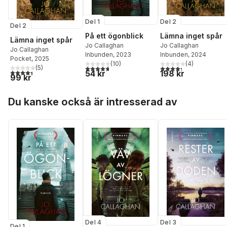
Del 1
Del 2
Del 2
På ett ögonblick
Lämna inget spår
Lämna inget spår
Jo Callaghan
Jo Callaghan
Jo Callaghan
Inbunden
, 2023
Inbunden
, 2024
Pocket
, 2025
(
10
)
(
4
)
4,7
utav 5 stjärnor. Totalt antal röster:
4,3
utav 5 stjärnor. Tota
(
5
)
4,4
utav 5 stjärnor. Totalt antal röster:
54 kr
198 kr
99 kr
Hoppa över listan
Du kanske också är intresserad av
Del 4
Del 3
Del 1