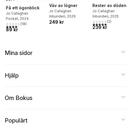
Väv av lögner
Rester av döden
På ett ögonblick
Jo Callaghan
Jo Callaghan
Jo Callaghan
Inbunden
, 2026
Inbunden
, 2025
Pocket
, 2024
249 kr
(
2
)
5,0
utav 5 stjärnor. Tota
(
18
)
4,2
utav 5 stjärnor. Totalt antal röster:
239 kr
89 kr
Mina sidor
Hjälp
Om Bokus
Populärt