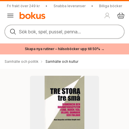
Fri frakt över 249 kr
•
Snabba leveranser
•
Billiga böcker
Sök bok, spel, pussel, penna...
Skapa nya rutiner – hälsoböcker upp till 50% →
Samhälle och politik
Samhälle och kultur