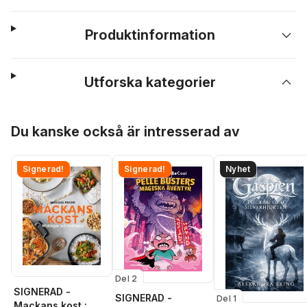
Produktinformation
Utforska kategorier
Hoppa över listan
Du kanske också är intresserad av
Signerad!
Signerad!
Nyhet
Del 2
SIGNERAD -
SIGNERAD -
Del 1
Mackans kost :