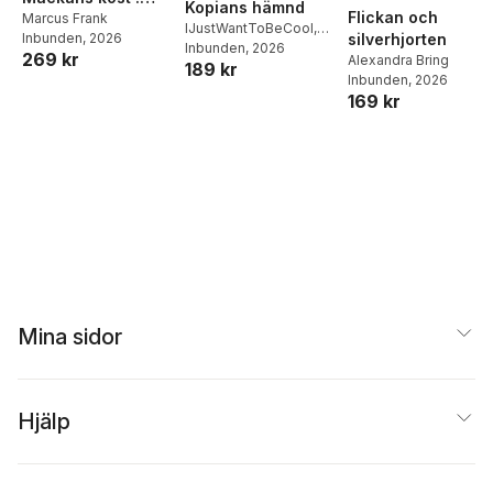
Kopians hämnd
Flickan och
Middagar och
Marcus Frank
IJustWantToBeCool
,
Inbunden
, 2026
silverhjorten
matlådor
Joel Adolphson
Inbunden
, 2026
,
Emil
269 kr
Alexandra Bring
189 kr
Ejdemo Beer
,
Victor
Inbunden
, 2026
Beer
169 kr
Mina sidor
Hjälp