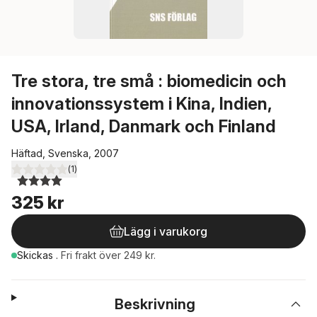
Tre stora, tre små : biomedicin och
innovationssystem i Kina, Indien,
USA, Irland, Danmark och Finland
Häftad, Svenska, 2007
(
1
)
4,0
utav 5 stjärnor. Totalt antal röster:
325 kr
Lägg i varukorg
Skickas
.
Fri frakt över 249 kr.
Beskrivning