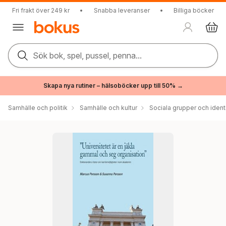
Fri frakt över 249 kr
•
Snabba leveranser
•
Billiga böcker
Sök bok, spel, pussel, penna...
Skapa nya rutiner – hälsoböcker upp till 50% →
Samhälle och politik
Samhälle och kultur
Sociala grupper och ident