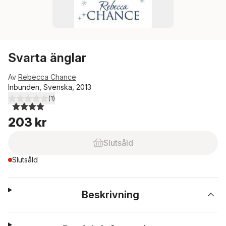
Svarta änglar
Av
Rebecca Chance
Inbunden, Svenska, 2013
(
1
)
4,0
utav 5 stjärnor. Totalt antal röster:
203 kr
Slutsåld
Slutsåld
Beskrivning