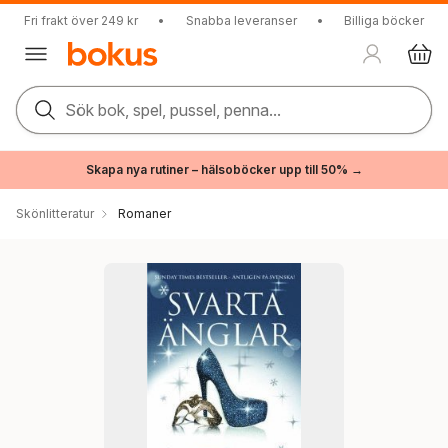
Fri frakt över 249 kr
•
Snabba leveranser
•
Billiga böcker
Sök bok, spel, pussel, penna...
Skapa nya rutiner – hälsoböcker upp till 50% →
Skönlitteratur
Romaner