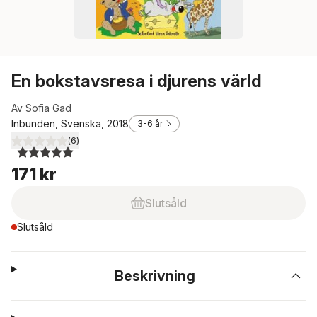
En bokstavsresa i djurens värld
Av
Sofia Gad
Inbunden, Svenska, 2018
3-6 år
(
6
)
5,0
utav 5 stjärnor. Totalt antal röster:
171 kr
Slutsåld
Slutsåld
Beskrivning