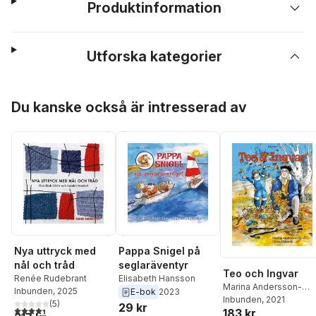
Produktinformation
Utforska kategorier
Hoppa över listan
Du kanske också är intresserad av
Nya uttryck med
Pappa Snigel på
nål och tråd
seglaräventyr
Teo och Ingvar
Renée Rudebrant
Elisabeth Hansson
Marina Andersson-
Inbunden
, 2025
E-bok
2023
Enhil
Inbunden
,
Ulrica Daleroth
, 2021
(
5
)
29 kr
4,4
utav 5 stjärnor. Totalt antal röster:
183 kr