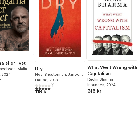
 eller livet
What Went Wrong with
Dry
acobson
,
Malin
Capitalism
, 2024
Neal Shusterman
,
Jarrod
Ruchir Sharma
5
)
Shusterman
Häftad
, 2018
stjärnor. Totalt antal röster:
Inbunden
, 2024
(
1
)
5,0
utav 5 stjärnor. Totalt antal röster:
315 kr
118 kr