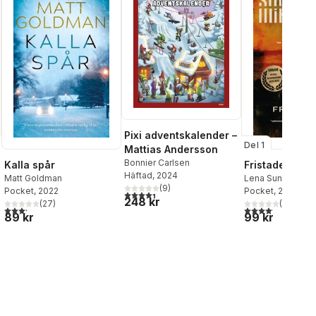
Pixi adventskalender –
Del 1
Mattias Andersson
Bonnier Carlsen
Kalla spår
Fristaden
Häftad
, 2024
Matt Goldman
Lena Sundström
,
(
9
)
Pocket
, 2022
Mikkelsen
Pocket
, 2025
4,4
utav 5 stjärnor. Totalt antal röster:
248 kr
(
27
)
(
21
)
3,2
utav 5 stjärnor. Totalt antal röster:
4,1
utav 5 stjärnor.
89 kr
99 kr