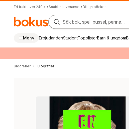
Fri frakt över 249 kr
•
Snabba leveranser
•
Billiga böcker
Sök bok, spel, pussel, penna...
Meny
Erbjudanden
Student
Topplistor
Barn & ungdom
B
Biografier
Biografier