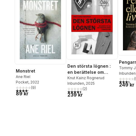
Pengarna
Den största lögnen :
Tommy J
Monstret
en berättelse om
Roos
Inbunden
Ane Riel
Förintelsens
Knut Kainz Rognerud
(
3,4
utav 5 
Pocket
, 2022
Inbunden
, 2025
förnekare
249 kr
(
9
)
(
2
)
4,2
utav 5 stjärnor. Totalt antal röster:
4,5
utav 5 stjärnor. Totalt antal röster:
89 kr
239 kr