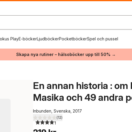
okus Play
E-böcker
Ljudböcker
Pocketböcker
Spel och pussel
Skapa nya rutiner – hälsoböcker upp till 50% →
En annan historia : o
Masika och 49 andra pe
Inbunden, Svenska, 2017
(
12
)
4,3
utav 5 stjärnor. Totalt antal röster: