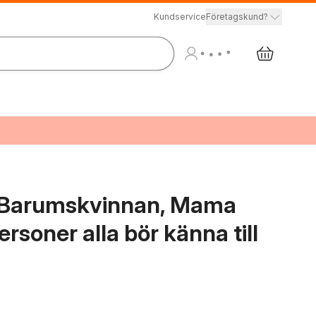
Kundservice
Företagskund?
m Barumskvinnan, Mama
rsoner alla bör känna till