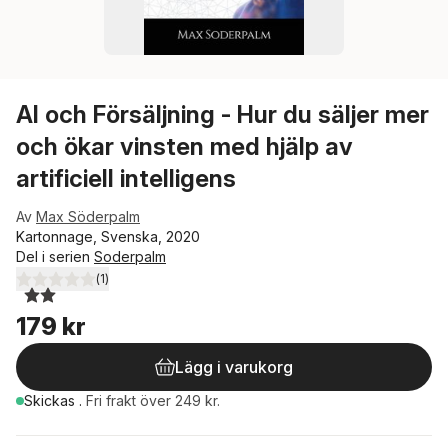
AI och Försäljning - Hur du säljer mer
och ökar vinsten med hjälp av
artificiell intelligens
Av
Max Söderpalm
Kartonnage, Svenska, 2020
Del i serien
Soderpalm
(
1
)
2,0
utav 5 stjärnor. Totalt antal röster:
179 kr
Lägg i varukorg
Skickas
.
Fri frakt över 249 kr.