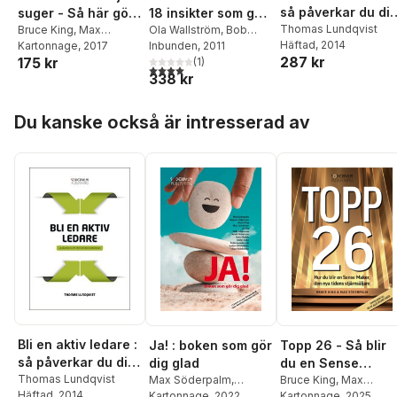
så påverkar du di
18 insikter som gör
suger - Så här gör
chef och dina
Thomas Lundqvist
dig framgångsrik
Ola Wallström
,
Bob
du för att inte bli en
Bruce King
,
Max
Häftad
, 2014
Proctor
Inbunden
, 2011
Söderpalm
Kartonnage
, 2017
medarbetare
av dem
287 kr
175 kr
(
1
)
4,0
utav 5 stjärnor. Totalt antal röster:
338 kr
Hoppa över listan
Du kanske också är intresserad av
Bli en aktiv ledare :
Ja! : boken som gör
Topp 26 - Så blir
så påverkar du din
dig glad
du en Sense
chef och dina
Thomas Lundqvist
Max Söderpalm
,
Maker, den nya
Bruce King
,
Max
Häftad
, 2014
Magnus Helgesson
Kartonnage
, 2022
,
Söderpalm
Kartonnage
, 2025