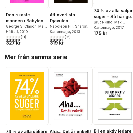
74 % av alla sälja
Den rikaste
Att överlista
suger - Så här gör
mannen i Babylon
Djävulen :
du för att inte bli 
Bruce King
,
Max
George S. Clason
,
Max
hemligheten till
Napoleon Hill
,
Sharon
Söderpalm
Kartonnage
, 2017
av dem
Söderpalm
Häftad
, 2010
Lechter
Kartonnage
,
Max
, 2013
frihet och
175 kr
(
11
)
Söderpalm
(
15
)
framgång
4,8
utav 5 stjärnor. Totalt antal röster:
4,4
utav 5 stjärnor. Totalt antal röster:
327 kr
319 kr
Hoppa över listan
Mer från samma serie
Bli en aktiv ledare 
Aha... Det är enkelt!
74 % av alla säljare