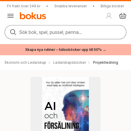
Fri frakt över 249 kr
•
Snabba leveranser
•
Billiga böcker
Sök bok, spel, pussel, penna...
Skapa nya rutiner – hälsoböcker upp till 50% →
Ekonomi och Ledarskap
Ledarskapsböcker
Projektledning