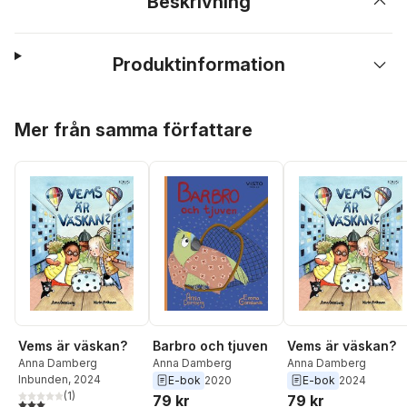
Beskrivning
Produktinformation
Hoppa över listan
Mer från samma författare
Vems är väskan?
Barbro och tjuven
Vems är väskan?
Anna Damberg
Anna Damberg
Anna Damberg
Inbunden
, 2024
E-bok
2020
E-bok
2024
(
1
)
79 kr
79 kr
3,0
utav 5 stjärnor. Totalt antal röster: