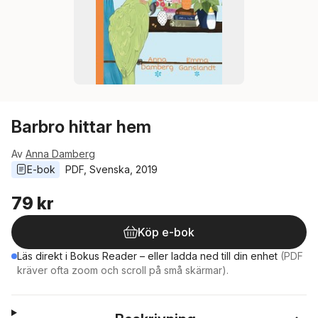
Barbro hittar hem
Av
Anna Damberg
E-bok
PDF
, 
Svenska
, 
2019
79 kr
Köp e-bok
Läs direkt i Bokus Reader – eller ladda ned till din enhet
(PDF
kräver ofta zoom och scroll på små skärmar).