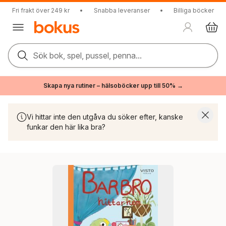
Fri frakt över 249 kr
•
Snabba leveranser
•
Billiga böcker
Sök bok, spel, pussel, penna...
Skapa nya rutiner – hälsoböcker upp till 50% →
Vi hittar inte den utgåva du söker efter, kanske
funkar den här lika bra?