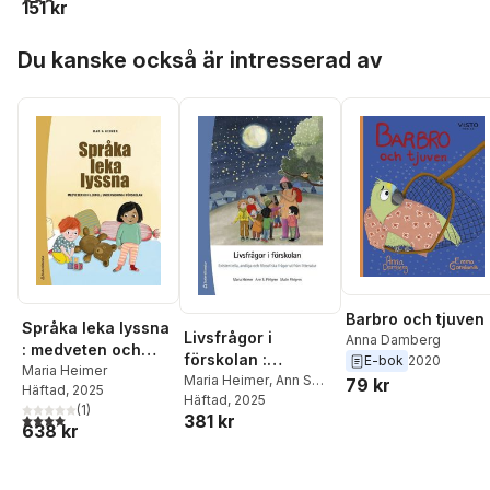
151 kr
Hoppa över listan
Du kanske också är intresserad av
Barbro och tjuven
Språka leka lyssna
Livsfrågor i
Anna Damberg
: medveten och
förskolan :
E-bok
2020
lekfull
Maria Heimer
existentiella,
Maria Heimer
,
Ann S
79 kr
Häftad
, 2025
undervisning i
Pihlgren
Häftad
, 2025
,
Malin Pihlgren
andliga och
(
1
)
förskolan
4,0
utav 5 stjärnor. Totalt antal röster:
381 kr
filosofiska frågor
638 kr
utifrån litteratur