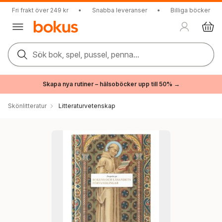
Fri frakt över 249 kr
•
Snabba leveranser
•
Billiga böcker
Sök bok, spel, pussel, penna...
Skapa nya rutiner – hälsoböcker upp till 50% →
Skönlitteratur
Litteraturvetenskap