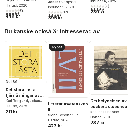
Sigrid Schottenius
Inbunden
, 2025
författarliv
Johan Svedjedal
Cullhed
Häftad
, 2020
,
Andreas
(
4
)
Inbunden
, 2023
4,8
utav 5 stjärnor. Tota
Hedberg
(
,
3
Johan
)
239 kr
(
12
)
4,7
utav 5 stjärnor. Totalt antal röster:
4,7
utav 5 stjärnor. Totalt antal röster:
449 kr
Svedjedal
,
Frida
395 kr
Beckman
,
Torbjörn
Forslid
,
Stefan
Hoppa över listan
Du kanske också är intresserad av
Helgesson
,
Martin
Kylhammar
,
Rikard
Loman
,
Daniel Möller
,
Anders Ohlsson
,
Anna
Nyhet
Williams
,
Mia Österlund
Del 86
Det stora lästa :
fjärrläsningar av
Om betydelsen av
klassiska svenska
Karl Berglund
,
Johan
Litteraturvetenskap
Svedjedal
Häftad
, 2025
böckers utseende
romaners
II
211 kr
Kristina Lundblad
stilvärldar 1910–
Sigrid Schottenius
Häftad
, 2010
1999
Cullhed
Häftad
, 2026
,
Andreas
287 kr
422 kr
Hedberg
,
Johan