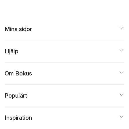
Svedjedal
,
Anna
Albrektson
,
Karl
Berglund
,
Margaretha
Fahlgren
,
Carin Franzén
,
Thomas Götselius
,
Mina sidor
Paula Henrikson
,
Sam
Holmqvist
,
Karin
Kukkonen
,
Christian
Lenemark
,
Jerry
Määttä
,
Magnus
Hjälp
Nilsson
,
Anna
Nordenstam
,
Ann
Steiner
,
Marie Öhman
Om Bokus
Populärt
Inspiration