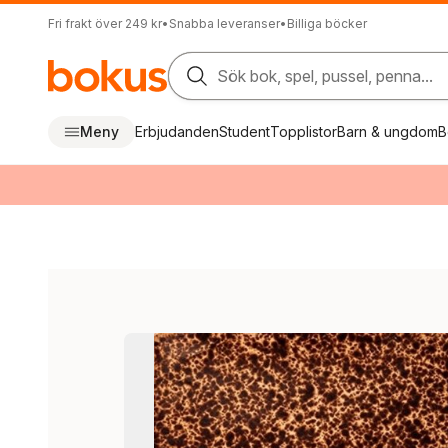
Fri frakt över 249 kr
•
Snabba leveranser
•
Billiga böcker
Sök bok, spel, pussel, penna...
Meny
Erbjudanden
Student
Topplistor
Barn & ungdom
B