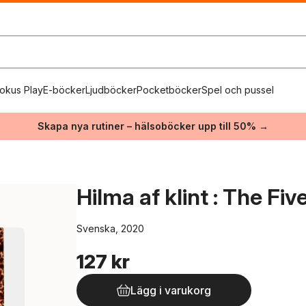
okus Play
E-böcker
Ljudböcker
Pocketböcker
Spel och pussel
Skapa nya rutiner – hälsoböcker upp till 50% →
Hilma af klint : The Fi
Svenska, 2020
127 kr
Lägg i varukorg