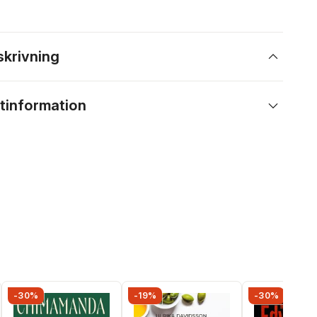
skrivning
tinformation
-30%
-19%
-30%