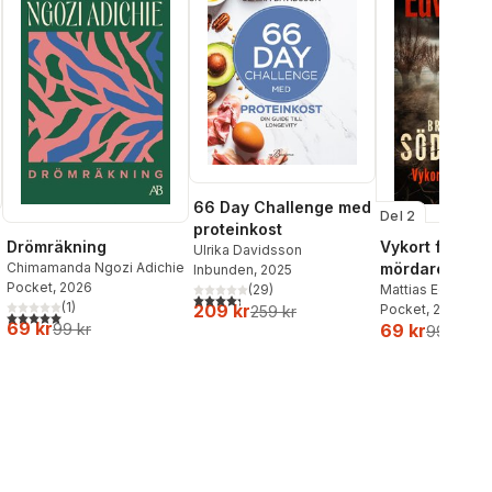
66 Day Challenge med
Del 2
proteinkost
Drömräkning
Vykort från en
Ulrika Davidsson
Chimamanda Ngozi Adichie
mördare
Inbunden
, 2025
Pocket
, 2026
Mattias Edvards
(
29
)
4,3
utav 5 stjärnor. Totalt antal röster:
al röster:
(
1
)
209 kr
Pocket
, 2026
259 kr
5,0
utav 5 stjärnor. Totalt antal röster:
69 kr
99 kr
69 kr
99 kr