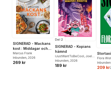
Del 2
SIGNERAD - Mackans
SIGNERAD - Kopians
kost : Middagar och
hämnd
matlådor
Marcus Frank
Stortaxi
IJustWantToBeCool
,
Joel
Inbunden
, 2026
Flora Wi
Adolphson
Inbunden
, 2026
,
Emil Ejdemo
269 kr
Inbunden
189 kr
Beer
,
Victor Beer
209 kr