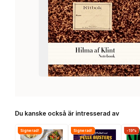
Hoppa över listan
Du kanske också är intresserad av
Signerad!
Signerad!
-19%