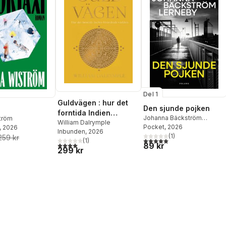
Del 1
Guldvägen : hur det
Den sjunde pojken
forntida Indien
Johanna Bäckström
ström
förändrade världen
William Dalrymple
Lerneby
Pocket
, 2026
, 2026
Inbunden
, 2026
(
1
)
259 kr
5,0
utav 5 stjärnor. Totalt ant
(
1
)
4,0
utav 5 stjärnor. Totalt antal röster:
89 kr
299 kr