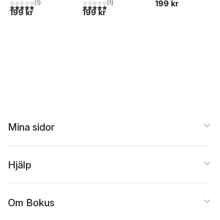
199 kr
(
1
)
(
1
)
5,0
utav 5 stjärnor. Totalt antal röster:
5,0
utav 5 stjärnor. Totalt antal röster:
199 kr
199 kr
Mina sidor
Hjälp
Om Bokus