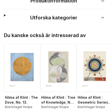
Produktinformation
Utforska kategorier
Hoppa över listan
Du kanske också är intresserad av
Hilma af Klint : The
Hilma af Klint : Tree
Hilma af Klint :
Dove, No. 13.
of Knowledge, No.
Geometric Series
Bokförlaget Stolpe
5.
Bokförlaget Stolpe
VI, No. 7
Bokförlaget Stolpe