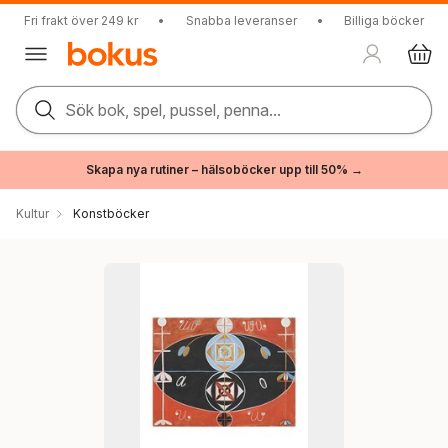
Fri frakt över 249 kr
•
Snabba leveranser
•
Billiga böcker
Sök bok, spel, pussel, penna...
Skapa nya rutiner – hälsoböcker upp till 50% →
Kultur
Konstböcker