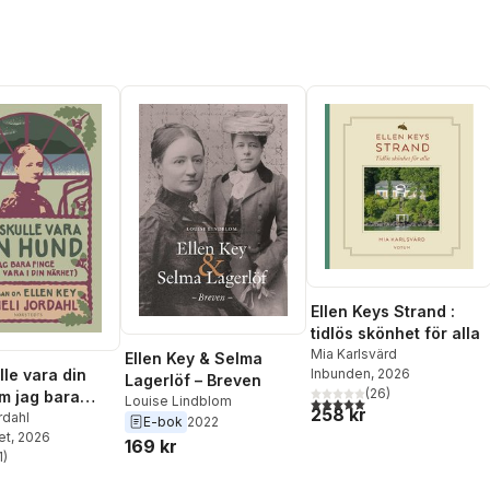
Ellen Keys Strand :
tidlös skönhet för alla
Mia Karlsvärd
Ellen Key & Selma
Inbunden
, 2026
lle vara din
Lagerlöf – Breven
(
26
)
m jag bara
Louise Lindblom
5,0
utav 5 stjärnor. Totalt ant
258 kr
ra i din
rdahl
E-bok
2022
et
, 2026
 : en roman om
169 kr
1
)
ey
stjärnor. Totalt antal röster: