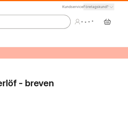
Kundservice
Företagskund?
rlöf - breven