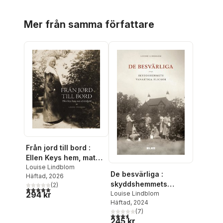
Hoppa över listan
Mer från samma författare
Från jord till bord :
Ellen Keys hem, mat
och trädgård
Louise Lindblom
De besvärliga :
Häftad
, 2026
skyddshemmets
(
2
)
5,0
utav 5 stjärnor. Totalt antal röster:
294 kr
vanartiga flickor
Louise Lindblom
Häftad
, 2024
(
7
)
3,6
utav 5 stjärnor. Totalt antal röster:
245 kr