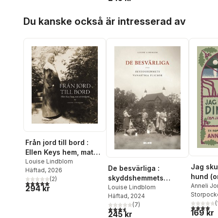
Hoppa över listan
Du kanske också är intresserad av
Från jord till bord :
Ellen Keys hem, mat
och trädgård
Louise Lindblom
Jag sku
De besvärliga :
Häftad
, 2026
hund (o
skyddshemmets
(
2
)
5,0
utav 5 stjärnor. Totalt antal röster:
finge va
Anneli Jo
294 kr
vanartiga flickor
Louise Lindblom
Storpock
närhet)
Häftad
, 2024
(
(
7
)
Ellen K
4,0
utav 5 
3,6
utav 5 stjärnor. Totalt antal röster:
169 kr
245 kr