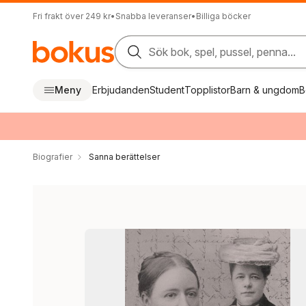
Fri frakt över 249 kr
•
Snabba leveranser
•
Billiga böcker
Sök bok, spel, pussel, penna...
Meny
Erbjudanden
Student
Topplistor
Barn & ungdom
B
Biografier
Sanna berättelser