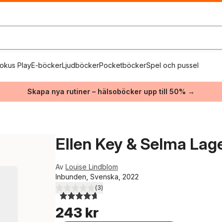
okus Play
E-böcker
Ljudböcker
Pocketböcker
Spel och pussel
Skapa nya rutiner – hälsoböcker upp till 50% →
Ellen Key & Selma Lage
Av
Louise Lindblom
Inbunden, Svenska, 2022
(
3
)
4,7
utav 5 stjärnor. Totalt antal röster:
243 kr