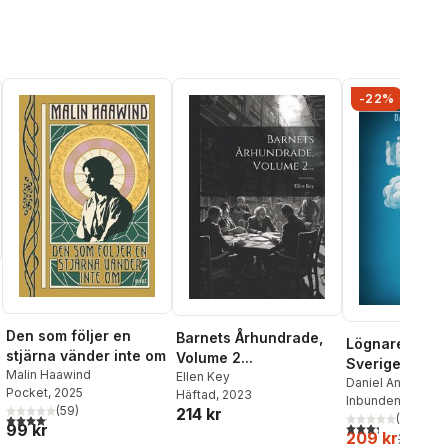
-22%
Den som följer en
Barnets Århundrade,
Lögnare : inif
stjärna vänder inte om
Volume 2...
Sverigedemok
al röster:
Malin Haawind
Ellen Key
s trollfabrik
Daniel Andersso
Pocket
, 2025
Häftad
, 2023
Inbunden
, 2026
(
59
)
214 kr
4,1
utav 5 stjärnor. Totalt antal röster:
(
3
)
3,3
utav 5 stjärnor
99 kr
209 kr
269 kr