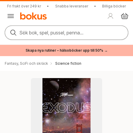
Fri frakt över 249 kr
•
Snabba leveranser
•
Billiga böcker
Sök bok, spel, pussel, penna...
Skapa nya rutiner – hälsoböcker upp till 50% →
Fantasy, SciFi och skräck
Science fiction