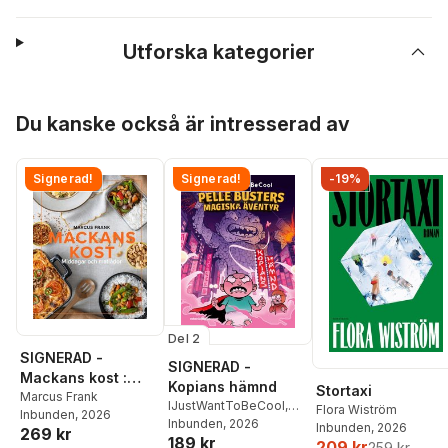
Utforska kategorier
Hoppa över listan
Du kanske också är intresserad av
Signerad!
Signerad!
-19%
Del 2
SIGNERAD -
SIGNERAD -
Mackans kost :
Kopians hämnd
Stortaxi
Middagar och
Marcus Frank
IJustWantToBeCool
,
Flora Wiström
Inbunden
, 2026
matlådor
Joel Adolphson
Inbunden
, 2026
,
Emil
Inbunden
, 2026
269 kr
189 kr
Ejdemo Beer
,
Victor
209 kr
259 kr