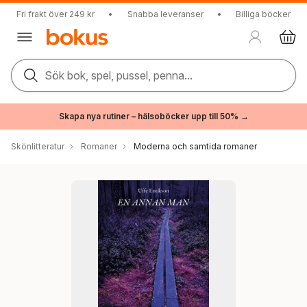
Fri frakt över 249 kr
•
Snabba leveranser
•
Billiga böcker
Sök bok, spel, pussel, penna...
Skapa nya rutiner – hälsoböcker upp till 50% →
Skönlitteratur
Romaner
Moderna och samtida romaner