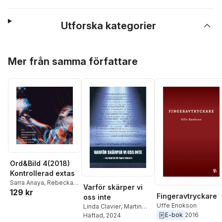
Utforska kategorier
Hoppa över listan
Mer från samma författare
Ord&Bild 4(2018)
Kontrollerad extas
Sarra Anaya
,
Rebecka
Varför skärper vi
129 kr
Bülow
,
Uffe Enokson
,
Fingeravtryckare
oss inte
Helena Fagertun
,
Uffe Enokson
Linda Clavier
,
Martin
Hjalmar Falk
,
Kristina
E-bok
2016
Grander
Häftad
, 2024
,
Richard
Fjelkestam
,
Kristofer