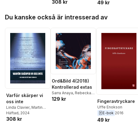
308 kr
Ulmestig
,
Anna Angelin
,
49 kr
Folkhammar
,
Lucas
Verner Denvall
,
Uffe
Gottzén
,
Magnus
Enokson
,
Anne Harju
,
Hoppa över listan
Haglund
,
Jenny
Du kanske också är intresserad av
Torbjörn Hjort
,
Sara
Högström
,
Olle
Hultqvist
,
Håkan
Niklasson
,
Burcu Sahin
,
Johansson
,
Ilse
Fanny Wendt Höjer
Julkunen
,
Anneli Muhr
,
Erica Righard
,
Tove
Samzelius
,
Uwe
Schwarze
,
Katarina
Thorén
Ord&Bild 4(2018)
Kontrollerad extas
Sarra Anaya
,
Rebecka
Varför skärper vi
129 kr
Bülow
,
Uffe Enokson
,
Fingeravtryckare
oss inte
Helena Fagertun
,
Uffe Enokson
Linda Clavier
,
Martin
Hjalmar Falk
,
Kristina
E-bok
2016
Grander
Häftad
, 2024
,
Richard
Fjelkestam
,
Kristofer
308 kr
Ulmestig
,
Anna Angelin
,
49 kr
Folkhammar
,
Lucas
Verner Denvall
,
Uffe
Gottzén
,
Magnus
Enokson
,
Anne Harju
,
Haglund
,
Jenny
Torbjörn Hjort
,
Sara
Högström
,
Olle