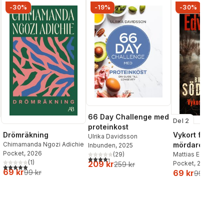
-30%
-19%
-30%
66 Day Challenge med
Del 2
proteinkost
Drömräkning
Vykort från en
Ulrika Davidsson
Chimamanda Ngozi Adichie
mördare
Inbunden
, 2025
Pocket
, 2026
Mattias Edvards
(
29
)
4,3
utav 5 stjärnor. Totalt antal röster:
al röster:
(
1
)
209 kr
Pocket
, 2026
259 kr
5,0
utav 5 stjärnor. Totalt antal röster:
69 kr
99 kr
69 kr
99 kr