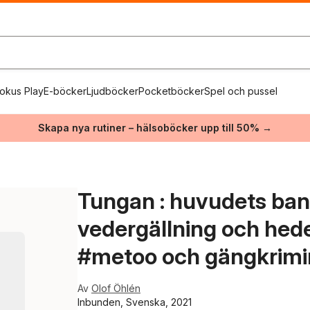
okus Play
E-böcker
Ljudböcker
Pocketböcker
Spel och pussel
Skapa nya rutiner – hälsoböcker upp till 50% →
Tungan : huvudets ba
vedergällning och heder
#metoo och gängkrimin
Av
Olof Öhlén
Inbunden, Svenska, 2021