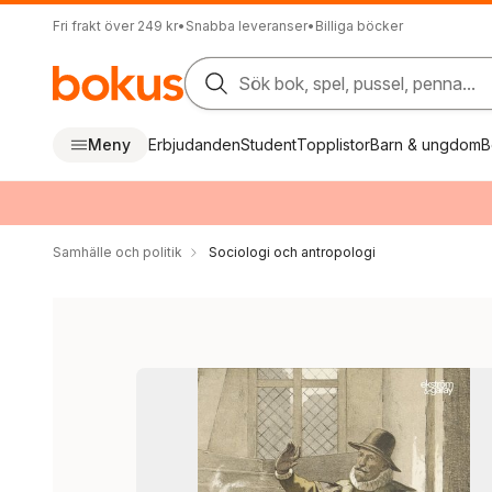
Fri frakt över 249 kr
•
Snabba leveranser
•
Billiga böcker
Sök bok, spel, pussel, penna...
Meny
Erbjudanden
Student
Topplistor
Barn & ungdom
B
Samhälle och politik
Sociologi och antropologi