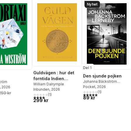
Nyhet
Del 1
Guldvägen : hur det
Den sjunde pojken
forntida Indien
Johanna Bäckström
ström
förändrade världen
William Dalrymple
Lerneby
Pocket
, 2026
, 2026
Inbunden
, 2026
(
1
)
259 kr
5,0
utav 5 stjärnor. Totalt ant
(
1
)
4,0
utav 5 stjärnor. Totalt antal röster:
89 kr
299 kr