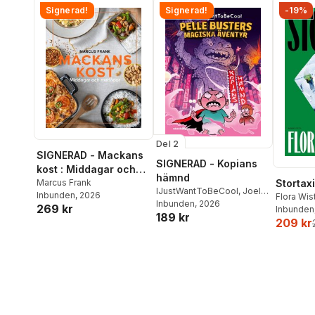
Signerad!
Signerad!
-19%
Del 2
SIGNERAD - Mackans
SIGNERAD - Kopians
kost : Middagar och
hämnd
matlådor
Marcus Frank
Stortaxi
IJustWantToBeCool
,
Joel
Inbunden
, 2026
Flora Wi
Adolphson
Inbunden
, 2026
,
Emil Ejdemo
269 kr
Inbunden
189 kr
Beer
,
Victor Beer
209 kr