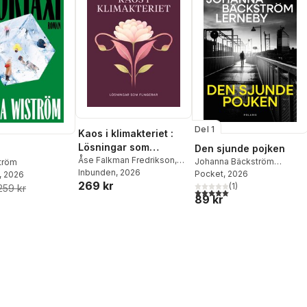
Del 1
Kaos i klimakteriet :
Lösningar som
Den sjunde pojken
fungerar
Åse Falkman Fredrikson
,
Johanna Bäckström
ström
Anna Hallén
Inbunden
, 2026
Lerneby
Pocket
, 2026
, 2026
269 kr
(
1
)
259 kr
5,0
utav 5 stjärnor. Totalt ant
89 kr