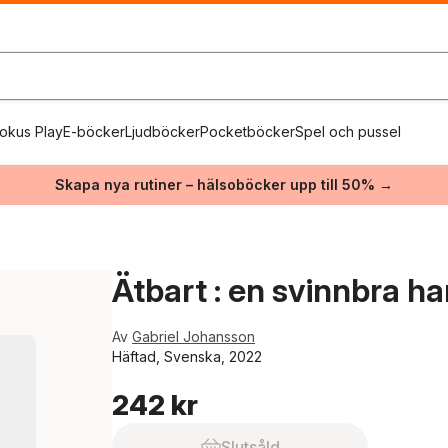
okus Play
E-böcker
Ljudböcker
Pocketböcker
Spel och pussel
Skapa nya rutiner – hälsoböcker upp till 50% →
Ätbart : en svinnbra h
Av
Gabriel Johansson
Häftad, Svenska, 2022
242 kr
Slutsåld