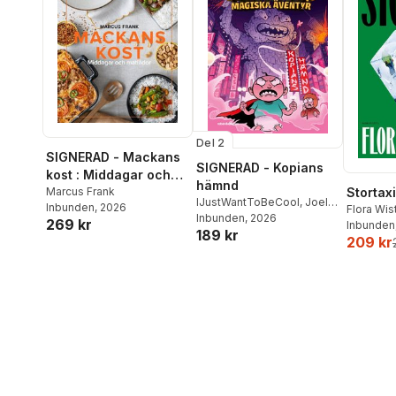
Del 2
SIGNERAD - Mackans
SIGNERAD - Kopians
kost : Middagar och
hämnd
matlådor
Marcus Frank
Stortaxi
IJustWantToBeCool
,
Joel
Inbunden
, 2026
Flora Wi
Adolphson
Inbunden
, 2026
,
Emil Ejdemo
269 kr
Inbunden
189 kr
Beer
,
Victor Beer
209 kr