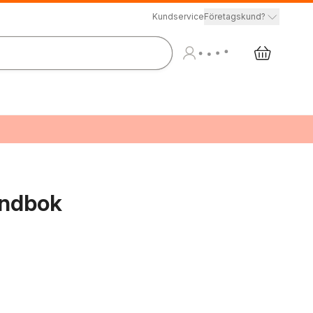
Kundservice
Företagskund?
andbok