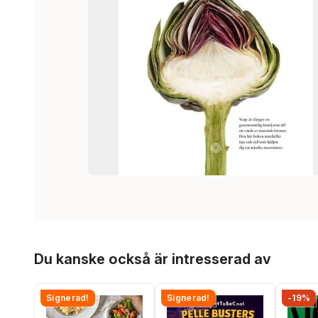
Hoppa över listan
Du kanske också är intresserad av
Signerad!
Signerad!
-19%