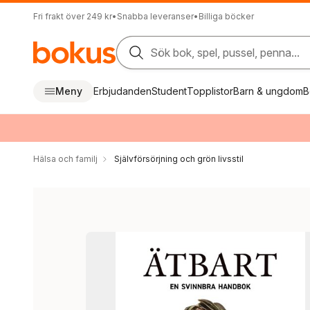
Fri frakt över 249 kr
•
Snabba leveranser
•
Billiga böcker
Sök bok, spel, pussel, penna...
Meny
Erbjudanden
Student
Topplistor
Barn & ungdom
B
Hälsa och familj
Självförsörjning och grön livsstil