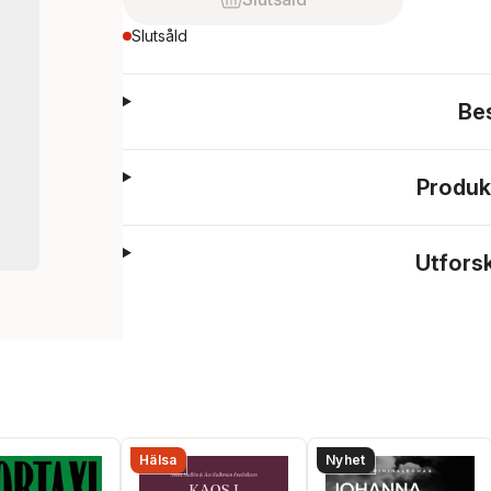
Slutsåld
Be
Produk
Utfors
Hälsa
Nyhet