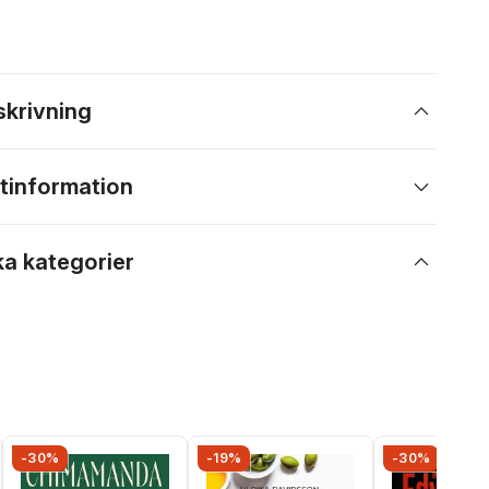
skrivning
tinformation
ka kategorier
-30%
-19%
-30%