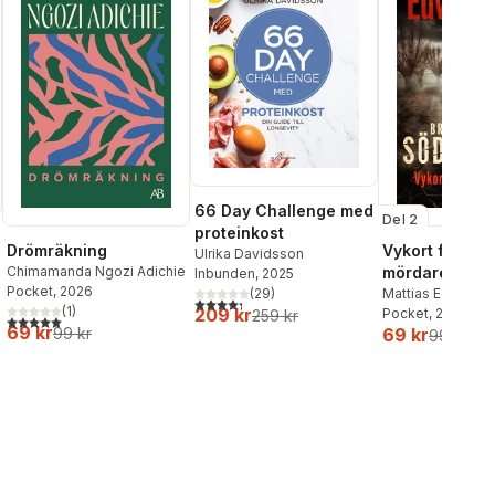
66 Day Challenge med
Del 2
proteinkost
Drömräkning
Vykort från en
Ulrika Davidsson
Chimamanda Ngozi Adichie
mördare
Inbunden
, 2025
Pocket
, 2026
Mattias Edvards
(
29
)
4,3
utav 5 stjärnor. Totalt antal röster:
al röster:
(
1
)
209 kr
Pocket
, 2026
259 kr
5,0
utav 5 stjärnor. Totalt antal röster:
69 kr
99 kr
69 kr
99 kr